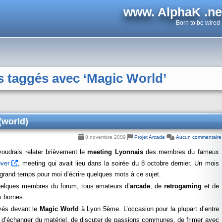
www. AlphaK .ne
Born to be wired
s taggés avec ‘Magic World’
(world)
8 novembre 2009
Projet Arcade
Aucun commentaire
voudrais relater brièvement le
meeting Lyonnais
des membres du fameux
ver
, meeting qui avait lieu dans la soirée du 8 octobre dernier. Un mois
t grand temps pour moi d’écrire quelques mots à ce sujet.
 quelques membres du forum, tous amateurs d’
arcade
, de
retrogaming
et de
s bornes.
uvés devant le
Magic World
à Lyon 5ème. L’occasion pour la plupart d’entre
, d’échanger du matériel, de discuter de passions communes, de frimer avec