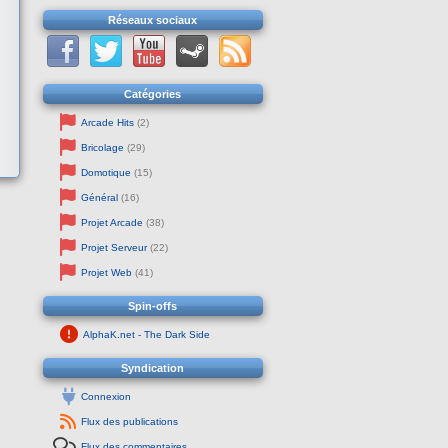
Réseaux sociaux
Catégories
Arcade Hits
(2)
Bricolage
(29)
Domotique
(15)
Général
(16)
Projet Arcade
(38)
Projet Serveur
(22)
Projet Web
(41)
Spin-offs
AlphaK.net - The Dark Side
Syndication
Connexion
Flux des publications
Flux des commentaires