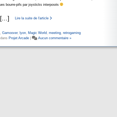
ues bourre-pifs par joysticks interposés
[
…
]
Lire la suite de l'article
,
Gamoover
,
lyon
,
Magic World
,
meeting
,
retrogaming
 dans
Projet Arcade
|
Aucun commentaire »