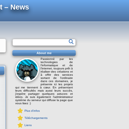
t – News
About me
Passionné par les
technologies de
l'informatique et de
l'internet, toujours prêt à
réaliser des créations et
à offrir des services
sortant de l'ordinaire
dans ces domaines, je
présente ici les projets
qui me tiennent à cœur. En présentant
leurs difficultés mais aussi leurs succès,
j'espère partager quelques astuces et
idées. Je suis également l'administrateur
système du serveur qui diffuse la page que
vous lisez :)
Plus d'infos
Téléchargements
Liens