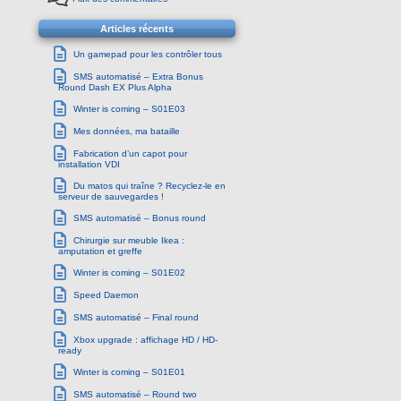
Articles récents
Un gamepad pour les contrôler tous
SMS automatisé – Extra Bonus
Round Dash EX Plus Alpha
Winter is coming – S01E03
Mes données, ma bataille
Fabrication d’un capot pour
installation VDI
Du matos qui traîne ? Recyclez-le en
serveur de sauvegardes !
SMS automatisé – Bonus round
Chirurgie sur meuble Ikea :
amputation et greffe
Winter is coming – S01E02
Speed Daemon
SMS automatisé – Final round
Xbox upgrade : affichage HD / HD-
ready
Winter is coming – S01E01
SMS automatisé – Round two