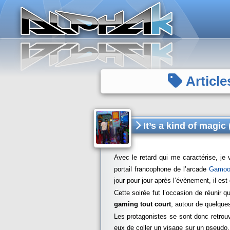
Panneau de gestion des cookies
Article
It’s a kind of magic 
Avec le retard qui me caractérise, je 
portail francophone de l’arcade
Gamoo
jour pour jour après l’évènement, il es
Cette soirée fut l’occasion de réunir
gaming tout court
, autour de quelque
Les protagonistes se sont donc retro
eux de coller un visage sur un pseudo