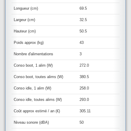
Longueur (cm)
69.5
Largeur (cm)
32.5
Hauteur (cm)
50.5
Poids approx (kg)
43
Nombre d'alimentations
3
Conso boot, 1 alim (W)
272.0
Conso boot, toutes alims (W)
380.5
Conso idle, 1 alim (W)
258.0
Conso idle, toutes alims (W)
293.0
Coût approx estimé / an (€)
305.11
Niveau sonore (dBA)
50