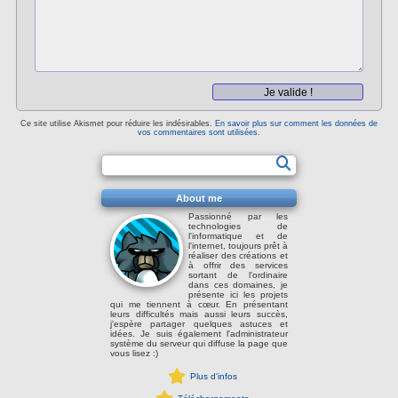
Ce site utilise Akismet pour réduire les indésirables.
En savoir plus sur comment les données de
vos commentaires sont utilisées
.
About me
Passionné par les
technologies de
l'informatique et de
l'internet, toujours prêt à
réaliser des créations et
à offrir des services
sortant de l'ordinaire
dans ces domaines, je
présente ici les projets
qui me tiennent à cœur. En présentant
leurs difficultés mais aussi leurs succès,
j'espère partager quelques astuces et
idées. Je suis également l'administrateur
système du serveur qui diffuse la page que
vous lisez :)
Plus d'infos