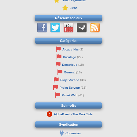
Téléchargements
Liens
Réseaux sociaux
Catégories
Arcade Hits
(2)
Bricolage
(29)
Domotique
(15)
Général
(16)
Projet Arcade
(38)
Projet Serveur
(22)
Projet Web
(41)
Spin-offs
AlphaK.net - The Dark Side
Syndication
Connexion