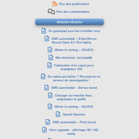
Flux des publications
Flux des commentaires
Articles récents
Un gamepad pour les contrôler tous
SMS automatisé – Extra Bonus
Round Dash EX Plus Alpha
Winter is coming – S01E03
Mes données, ma bataille
Fabrication d’un capot pour
installation VDI
Du matos qui traîne ? Recyclez-le en
serveur de sauvegardes !
SMS automatisé – Bonus round
Chirurgie sur meuble Ikea :
amputation et greffe
Winter is coming – S01E02
Speed Daemon
SMS automatisé – Final round
Xbox upgrade : affichage HD / HD-
ready