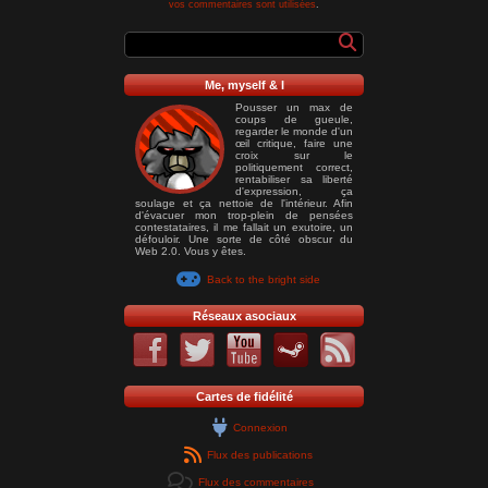
vos commentaires sont utilisées
.
Me, myself & I
Pousser un max de
coups de gueule,
regarder le monde d'un
œil critique, faire une
croix sur le
politiquement correct,
rentabiliser sa liberté
d'expression, ça
soulage et ça nettoie de l'intérieur. Afin
d'évacuer mon trop-plein de pensées
contestataires, il me fallait un exutoire, un
défouloir. Une sorte de côté obscur du
Web 2.0. Vous y êtes.
Back to the bright side
Réseaux asociaux
Cartes de fidélité
Connexion
Flux des publications
Flux des commentaires