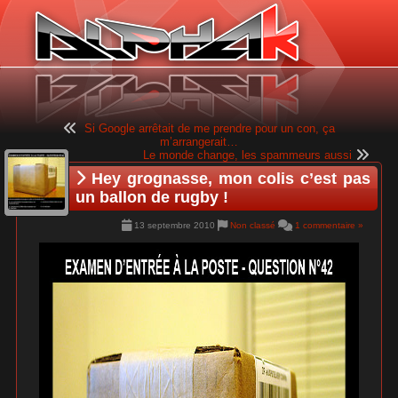
Panneau de gestion des cookies
Si Google arrêtait de me prendre pour un con, ça
m’arrangerait…
Le monde change, les spammeurs aussi
Hey grognasse, mon colis c’est pas
un ballon de rugby !
13 septembre 2010
Non classé
1 commentaire »