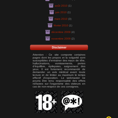
août 2010
(1)
juin 2010
(1)
mars 2010
(3)
février 2010
(1)
décembre 2009
(4)
novembre 2009
(2)
Disclaimer
Attention : Ce site comporte certaines
pages dont les propos et la vulgarité sont
susceptibles d'entrainer des maux de tête,
hallucinations, vomissements, pertes
d'équilibre, épilepsies, saignement des
yeux. Il est fortement recommandé de
demander un avis médical avant toute
lecture et de limiter au maximum le temps
effectif d'exposition. Le webmaster ne
pourra être tenu responsable des effets
néfastes sur l'organisme des visiteurs en
cas de non-respect de ces consignes.