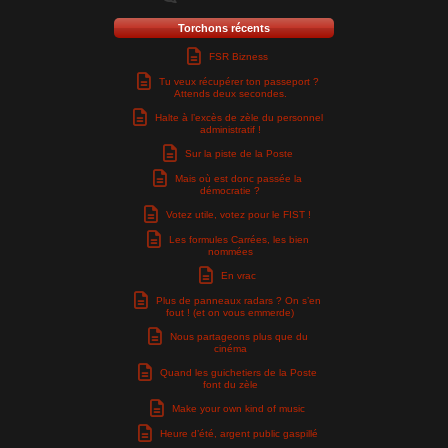
Torchons récents
FSR Bizness
Tu veux récupérer ton passeport ?
Attends deux secondes.
Halte à l’excès de zèle du personnel
administratif !
Sur la piste de la Poste
Mais où est donc passée la
démocratie ?
Votez utile, votez pour le FIST !
Les formules Carrées, les bien
nommées
En vrac
Plus de panneaux radars ? On s’en
fout ! (et on vous emmerde)
Nous partageons plus que du
cinéma
Quand les guichetiers de la Poste
font du zèle
Make your own kind of music
Heure d’été, argent public gaspillé