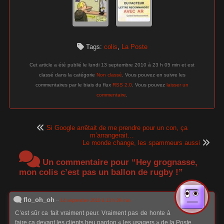
Tags:
colis
,
La Poste
Cet article a été publié le lundi 13 septembre 2010 à 23 h 05 min et est
classé dans la catégorie
Non classé
. Vous pouvez en suivre les
commentaires par le biais du flux
RSS 2.0
. Vous pouvez
laisser un
commentaire
.
Si Google arrêtait de me prendre pour un con, ça
m’arrangerait…
Le monde change, les spammeurs aussi
Un commentaire pour “Hey grognasse,
mon colis c’est pas un ballon de rugby !”
flo_oh_oh
--
14 septembre 2010 à 13 h 29 min
C’est sûr ca fait vraiment peur. Vraiment pas de honte à
faire ca devant les clients heu pardon « les usagers » de la Poste