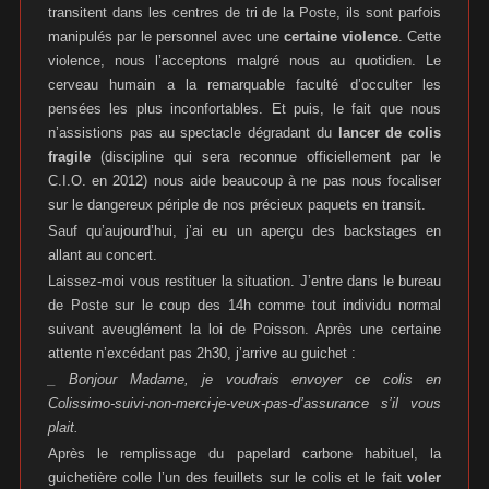
transitent dans les centres de tri de la Poste, ils sont parfois
manipulés par le personnel avec une
certaine violence
. Cette
violence, nous l’acceptons malgré nous au quotidien. Le
cerveau humain a la remarquable faculté d’occulter les
pensées les plus inconfortables. Et puis, le fait que nous
n’assistions pas au spectacle dégradant du
lancer de colis
fragile
(discipline qui sera reconnue officiellement par le
C.I.O. en 2012) nous aide beaucoup à ne pas nous focaliser
sur le dangereux périple de nos précieux paquets en transit.
Sauf qu’aujourd’hui, j’ai eu un aperçu des backstages en
allant au concert.
Laissez-moi vous restituer la situation. J’entre dans le bureau
de Poste sur le coup des 14h comme tout individu normal
suivant aveuglément la loi de Poisson. Après une certaine
attente n’excédant pas 2h30, j’arrive au guichet :
_ Bonjour Madame, je voudrais envoyer ce colis en
Colissimo-suivi-non-merci-je-veux-pas-d’assurance s’il vous
plait.
Après le remplissage du papelard carbone habituel, la
guichetière colle l’un des feuillets sur le colis et le fait
voler