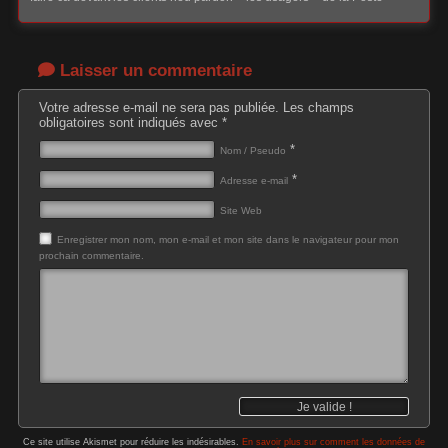
Laisser un commentaire
Votre adresse e-mail ne sera pas publiée.
Les champs
obligatoires sont indiqués avec
*
*
Nom / Pseudo
*
Adresse e-mail
Site Web
Enregistrer mon nom, mon e-mail et mon site dans le navigateur pour mon
prochain commentaire.
Ce site utilise Akismet pour réduire les indésirables.
En savoir plus sur comment les données de