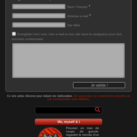
*
Nom / Pseudo
*
Adresse e-mail
Site Web
Enregistrer mon nom, mon e-mail et mon site dans le navigateur pour mon
prochain commentaire.
Ce site utilise Akismet pour réduire les indésirables.
En savoir plus sur comment les données de
vos commentaires sont utilisées
.
Me, myself & I
Pousser un max de
coups de gueule,
regarder le monde d'un