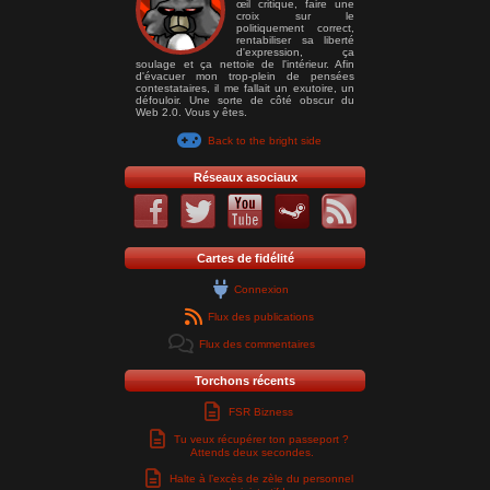
œil critique, faire une
croix sur le
politiquement correct,
rentabiliser sa liberté
d'expression, ça
soulage et ça nettoie de l'intérieur. Afin
d'évacuer mon trop-plein de pensées
contestataires, il me fallait un exutoire, un
défouloir. Une sorte de côté obscur du
Web 2.0. Vous y êtes.
Back to the bright side
Réseaux asociaux
Cartes de fidélité
Connexion
Flux des publications
Flux des commentaires
Torchons récents
FSR Bizness
Tu veux récupérer ton passeport ?
Attends deux secondes.
Halte à l’excès de zèle du personnel