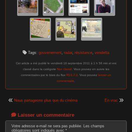
Tags:
gouvenement
,
radar
,
résistance
,
vendetta
Cet article a été publié le vendredi 16 septembre 2011 à 1 h 58 min et est
classé dans la catégorie
Non classé
. Vous pouvez en suivre les
commentaires par le biais du flux
RSS 2.0
. Vous pouvez
laisser un
commentaire
.
Nous partageons plus que du cinéma
En vrac
Laisser un commentaire
Votre adresse e-mail ne sera pas publiée.
Les champs
obligatoires sont indiqués avec
*