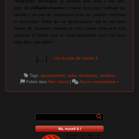
comprendre, remarquez, je voudrais bien vous y voir, moi,
avec
12 milliards d’euros
à trouver fissa pour renflouer les
caisses ! Un peu de compassion pour ces pauvres ministres
et secrétaires d’état qui se décarcassent nuit et jour pour
trouver de nouveaux moyens de nous tondre notre laine à la
repousse si fébrile, tout en nous persuadant que c’est pour
notre bien, que diable !
[
…
]
Lire la suite de l'article
Tags:
gouvenement
,
radar
,
résistance
,
vendetta
Publié dans
Non classé
|
Aucun commentaire »
Me, myself & I
Pousser un max de
coups de gueule,