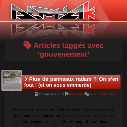
Panneau de gestion des cookies
Articles taggés avec
‘gouvenement’
Plus de panneaux radars ? On s’en
fout ! (et on vous emmerde)
16 septembre 2011
Non classé
Aucun commentaire
Au gouvernement, on ne rigole pas avec la sécurité routière.
Ah ça non. Mais surtout, au gouvernement, on ne rigole pas
avec les pièges à cons. Ah ça non. Il faut bien les