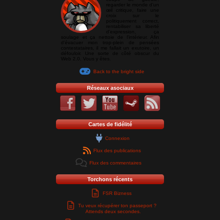
regarder le monde d'un
œil critique, faire une
croix sur le
politiquement correct,
rentabiliser sa liberté
d'expression, ça
soulage et ça nettoie de l'intérieur. Afin
d'évacuer mon trop-plein de pensées
contestataires, il me fallait un exutoire, un
défouloir. Une sorte de côté obscur du
Web 2.0. Vous y êtes.
Back to the bright side
Réseaux asociaux
Cartes de fidélité
Connexion
Flux des publications
Flux des commentaires
Torchons récents
FSR Bizness
Tu veux récupérer ton passeport ?
Attends deux secondes.