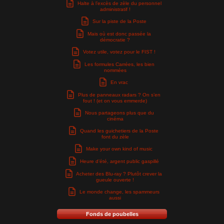
Halte à l’excès de zèle du personnel
administratif !
Sur la piste de la Poste
Mais où est donc passée la
démocratie ?
Votez utile, votez pour le FIST !
Les formules Carrées, les bien
nommées
En vrac
Plus de panneaux radars ? On s’en
fout ! (et on vous emmerde)
Nous partageons plus que du
cinéma
Quand les guichetiers de la Poste
font du zèle
Make your own kind of music
Heure d’été, argent public gaspillé
Acheter des Blu-ray ? Plutôt crever la
gueule ouverte !
Le monde change, les spammeurs
aussi
Fonds de poubelles