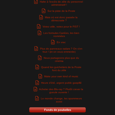
Halte à l’excès de zèle du personnel
administratif !
Sur la piste de la Poste
Mais où est donc passée la
démocratie ?
Votez utile, votez pour le FIST !
Les formules Carrées, les bien
nommées
En vrac
Plus de panneaux radars ? On s’en
fout ! (et on vous emmerde)
Nous partageons plus que du
cinéma
Quand les guichetiers de la Poste
font du zèle
Make your own kind of music
Heure d’été, argent public gaspillé
Acheter des Blu-ray ? Plutôt crever la
gueule ouverte !
Le monde change, les spammeurs
aussi
Fonds de poubelles