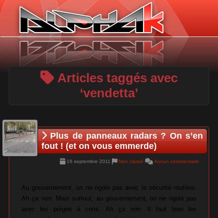
Panneau de gestion des cookies
Articles taggés avec
‘vendetta’
Plus de panneaux radars ? On s’en
fout ! (et on vous emmerde)
16 septembre 2011
Non classé
Aucun commentaire
Au gouvernement, on ne rigole pas avec la sécurité routière.
Ah ça non. Mais surtout, au gouvernement, on ne rigole pas
avec les pièges à cons. Ah ça non. Il faut bien les