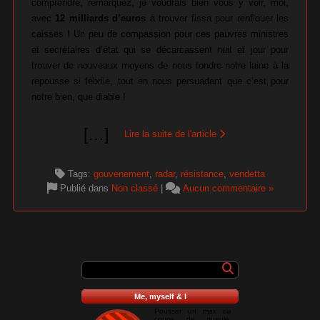
comprendre, remarquez, je voudrais bien vous y voir, moi,
avec
12 milliards d’euros
à trouver fissa pour renflouer les
caisses ! Un peu de compassion pour ces pauvres ministres
et secrétaires d’état qui se décarcassent nuit et jour pour
trouver de nouveaux moyens de nous tondre notre laine à la
repousse si fébrile, tout en nous persuadant que c’est pour
notre bien, que diable !
[
…
]
Lire la suite de l'article
Tags:
gouvenement
,
radar
,
résistance
,
vendetta
Publié dans
Non classé
|
Aucun commentaire »
Me, myself & I
Pousser un max de
coups de gueule,