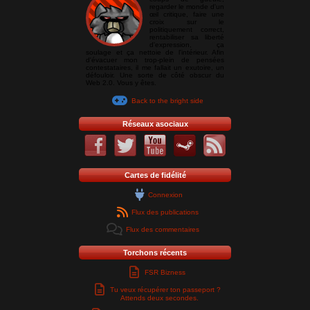
regarder le monde d'un
œil critique, faire une
croix sur le
politiquement correct,
rentabiliser sa liberté
d'expression, ça
soulage et ça nettoie de l'intérieur. Afin
d'évacuer mon trop-plein de pensées
contestataires, il me fallait un exutoire, un
défouloir. Une sorte de côté obscur du
Web 2.0. Vous y êtes.
Back to the bright side
Réseaux asociaux
Cartes de fidélité
Connexion
Flux des publications
Flux des commentaires
Torchons récents
FSR Bizness
Tu veux récupérer ton passeport ?
Attends deux secondes.