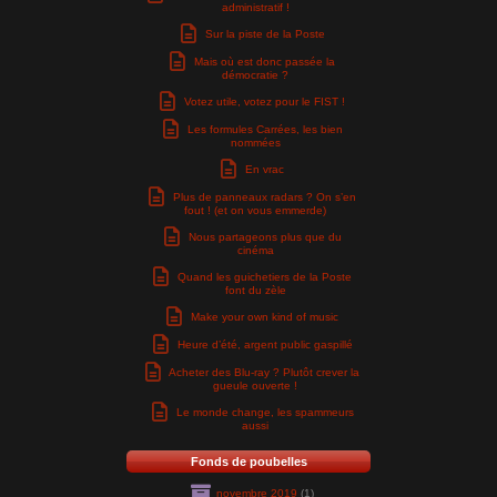
administratif !
Sur la piste de la Poste
Mais où est donc passée la
démocratie ?
Votez utile, votez pour le FIST !
Les formules Carrées, les bien
nommées
En vrac
Plus de panneaux radars ? On s’en
fout ! (et on vous emmerde)
Nous partageons plus que du
cinéma
Quand les guichetiers de la Poste
font du zèle
Make your own kind of music
Heure d’été, argent public gaspillé
Acheter des Blu-ray ? Plutôt crever la
gueule ouverte !
Le monde change, les spammeurs
aussi
Fonds de poubelles
novembre 2019
(1)