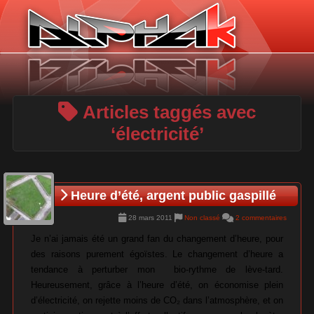
Panneau de gestion des cookies
Articles taggés avec
‘électricité’
Heure d’été, argent public gaspillé
28 mars 2011
Non classé
2 commentaires
Je n’ai jamais été un grand fan du changement d’heure, pour
des raisons purement égoïstes. Le changement d’heure a
tendance à perturber mon bio-rythme de lève-tard.
Heureusement, grâce à l’heure d’été, on économise plein
d’électricité, on rejette moins de CO₂ dans l’atmosphère, et on