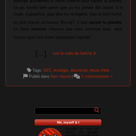
participe activement à l’effort collectif pour sauver la planète,
ce qui tombe bien parce que ça n’a jamais été autant à la
mode. Aujourd’hui, pour être fun et bigarré, frais et bien formé,
1
en plus d’avoir un lecteur Blu-ray
, il faut
sauver la planète
.
En bons
moutons
citoyens que nous sommes tous, nous
2
savons que c’est d’une importance capitale
.
[
…
]
Lire la suite de l'article
Tags:
DST
,
écologie
,
électricité
,
heure d'été
Publié dans
Non classé
|
2 commentaires »
Me, myself & I
Pousser un max de
coups de gueule,
regarder le monde d'un