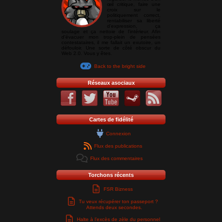
œil critique, faire une
croix sur le
politiquement correct,
rentabiliser sa liberté
d'expression, ça
soulage et ça nettoie de l'intérieur. Afin
d'évacuer mon trop-plein de pensées
contestataires, il me fallait un exutoire, un
défouloir. Une sorte de côté obscur du
Web 2.0. Vous y êtes.
Back to the bright side
Réseaux asociaux
Cartes de fidélité
Connexion
Flux des publications
Flux des commentaires
Torchons récents
FSR Bizness
Tu veux récupérer ton passeport ?
Attends deux secondes.
Halte à l’excès de zèle du personnel