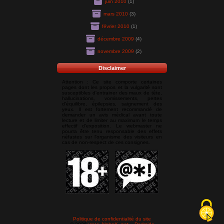
juin 2010
(1)
mars 2010
(3)
février 2010
(1)
décembre 2009
(4)
novembre 2009
(2)
Disclaimer
Attention : Ce site comporte certaines
pages dont les propos et la vulgarité sont
susceptibles d'entrainer des maux de tête,
hallucinations, vomissements, pertes
d'équilibre, épilepsies, saignement des
yeux. Il est fortement recommandé de
demander un avis médical avant toute
lecture et de limiter au maximum le temps
effectif d'exposition. Le webmaster ne
pourra être tenu responsable des effets
néfastes sur l'organisme des visiteurs en
cas de non-respect de ces consignes.
Politique de confidentialité du site