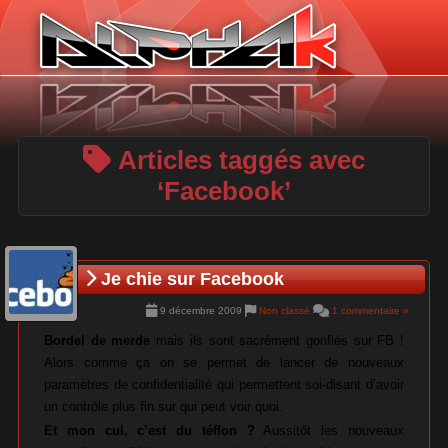
Panneau de gestion des cookies
Articles taggés avec
‘Facebook’
Je chie sur Facebook
9 décembre 2009
Non classé
1 commentaire »
Bordel de merde
mais ils sont sacrément gonflés sur FB !
Alors comme ça on se permet de lancer de nouveaux
paramètres de confidentialité qui permettent soi-disant d’avoir
un contrôle plus fin sur qui peut voir quoi.
Et mon cul, c’est du téflon ?
Aussitôt les nouveaux