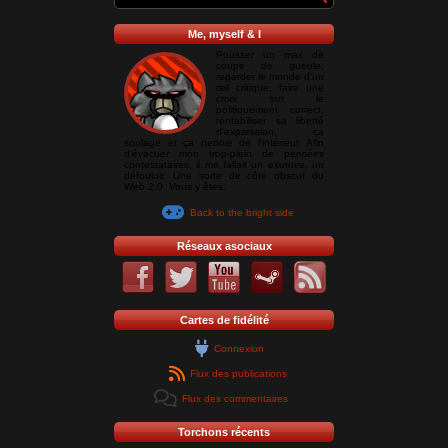
Me, myself & I
Pousser un max de
coups de gueule,
regarder le monde d'un
œil critique, faire une
croix sur le
politiquement correct,
rentabiliser sa liberté
d'expression, ça
soulage et ça nettoie de l'intérieur. Afin
d'évacuer mon trop-plein de pensées
contestataires, il me fallait un exutoire, un
défouloir. Une sorte de côté obscur du
Web 2.0. Vous y êtes.
Back to the bright side
Réseaux asociaux
Cartes de fidélité
Connexion
Flux des publications
Flux des commentaires
Torchons récents