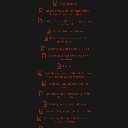
FSR Bizness
Tu veux récupérer ton passeport ?
Attends deux secondes.
Halte à l’excès de zèle du personnel
administratif !
Sur la piste de la Poste
Mais où est donc passée la
démocratie ?
Votez utile, votez pour le FIST !
Les formules Carrées, les bien
nommées
En vrac
Plus de panneaux radars ? On s’en
fout ! (et on vous emmerde)
Nous partageons plus que du
cinéma
Quand les guichetiers de la Poste
font du zèle
Make your own kind of music
Heure d’été, argent public gaspillé
Acheter des Blu-ray ? Plutôt crever la
gueule ouverte !