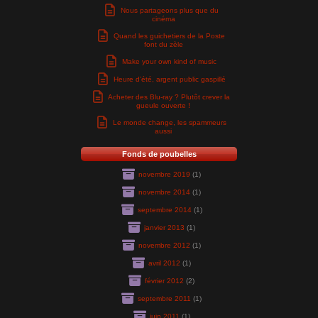
Nous partageons plus que du
cinéma
Quand les guichetiers de la Poste
font du zèle
Make your own kind of music
Heure d’été, argent public gaspillé
Acheter des Blu-ray ? Plutôt crever la
gueule ouverte !
Le monde change, les spammeurs
aussi
Fonds de poubelles
novembre 2019
(1)
novembre 2014
(1)
septembre 2014
(1)
janvier 2013
(1)
novembre 2012
(1)
avril 2012
(1)
février 2012
(2)
septembre 2011
(1)
juin 2011
(1)