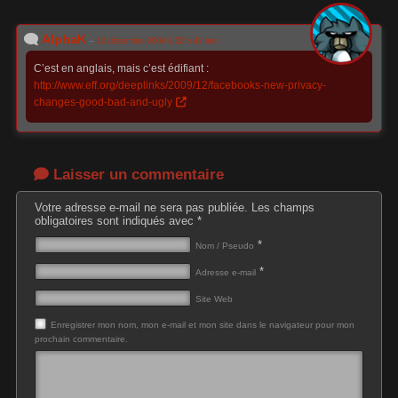
AlphaK
--
10 décembre 2009 à 22 h 42 min
C’est en anglais, mais c’est édifiant :
http://www.eff.org/deeplinks/2009/12/facebooks-new-privacy-
changes-good-bad-and-ugly
Laisser un commentaire
Votre adresse e-mail ne sera pas publiée.
Les champs
obligatoires sont indiqués avec
*
*
Nom / Pseudo
*
Adresse e-mail
Site Web
Enregistrer mon nom, mon e-mail et mon site dans le navigateur pour mon
prochain commentaire.