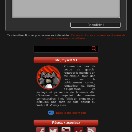
Ce site utilise Akismet pour réduire les indésirables.
En savoir plus sur comment les données de
vos commentaires sont utilisées
.
Me, myself & I
Pousser un max de
coups de gueule,
regarder le monde d'un
œil critique, faire une
croix sur le
politiquement correct,
rentabiliser sa liberté
d'expression, ça
soulage et ça nettoie de l'intérieur. Afin
d'évacuer mon trop-plein de pensées
contestataires, il me fallait un exutoire, un
défouloir. Une sorte de côté obscur du
Web 2.0. Vous y êtes.
Back to the bright side
Réseaux asociaux