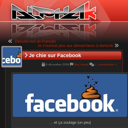
Panneau de gestion des cookies
Dessine-moi un Français
Je n’ouvrirai plus aux démarcheurs à domicile
Je chie sur Facebook
9 décembre 2009
Non classé
1 commentaire »
... et ça soulage (un peu)