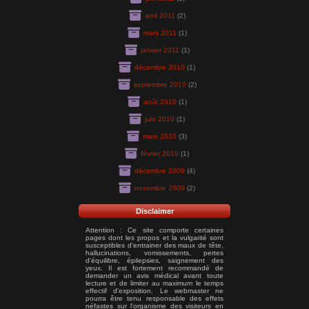
avril 2011
(2)
mars 2011
(1)
janvier 2011
(1)
décembre 2010
(1)
septembre 2010
(2)
août 2010
(1)
juin 2010
(1)
mars 2010
(3)
février 2010
(1)
décembre 2009
(4)
novembre 2009
(2)
Disclaimer
Attention : Ce site comporte certaines
pages dont les propos et la vulgarité sont
susceptibles d'entrainer des maux de tête,
hallucinations, vomissements, pertes
d'équilibre, épilepsies, saignement des
yeux. Il est fortement recommandé de
demander un avis médical avant toute
lecture et de limiter au maximum le temps
effectif d'exposition. Le webmaster ne
pourra être tenu responsable des effets
néfastes sur l'organisme des visiteurs en