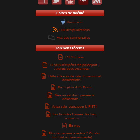
Cartes de fidélité
Connexion
Flux des publications
Flux des commentaires
Torchons récents
FSR Bizness
Tu veux récupérer ton passeport ?
Attends deux secondes.
Halte à l’excès de zèle du personnel
administratif !
Sur la piste de la Poste
Mais où est donc passée la
démocratie ?
Votez utile, votez pour le FIST !
Les formules Carrées, les bien
nommées
En vrac
Plus de panneaux radars ? On s’en
fout ! (et on vous emmerde)