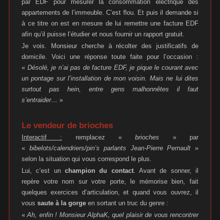
par EDF pour mesurer la consommation électrique des
appartements de l’immeuble. C’est flou. Et puis il demande si
à ce titre on est en mesure de lui remettre une facture EDF
afin qu’il puisse l’étudier et nous fournir un rapport gratuit.
Je vois. Monsieur cherche à récolter des justificatifs de
domicile. Voici une réponse toute faite pour l’occasion :
« Désolé, je n’ai pas de facture EDF, je pique le courant avec
un pontage sur l’installation de mon voisin. Mais ne lui dites
surtout pas hein, entre gens malhonnêtes il faut
s’entraider…
»
Le vendeur de brioches
Interactif :
remplacez «
brioches
» par
«
bibelots/calendriers/pin’s parlants Jean-Pierre Pernault
»
selon la situation qui vous correspond le plus.
Lui, c’est un
champion du contact
. Avant de sonner, il
repère votre nom sur votre porte, le mémorise bien, fait
quelques exercices d’articulation, et quand vous ouvrez, il
vous
saute à la gorge
en sortant un truc du genre :
«
Ah, enfin ! Monsieur AlphaK, quel plaisir de vous rencontrer