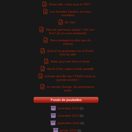
Votez utile, votez pour le FIST !
Les formules Carrées, les bien
nommées
En vrac
Plus de panneaux radars ? On s’en
fout ! (et on vous emmerde)
Nous partageons plus que du
cinéma
Quand les guichetiers de la Poste
font du zèle
Make your own kind of music
Heure d’été, argent public gaspillé
Acheter des Blu-ray ? Plutôt crever la
gueule ouverte !
Le monde change, les spammeurs
aussi
Fonds de poubelles
novembre 2019
(1)
novembre 2014
(1)
septembre 2014
(1)
janvier 2013
(1)