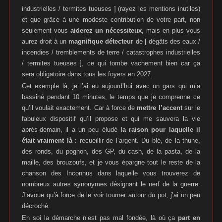
industrielles / termites tueuses ] (rayez les mentions inutiles)
et que grâce à une modeste contribution de votre part, non
seulement vous
aiderez un nécessiteux
, mais en plus vous
aurez droit à un
magnifique détecteur
de [ dégâts des eaux /
incendies / tremblements de terre / catastrophes industrielles
/ termites tueuses ], ce qui tombe vachement bien car ça
sera obligatoire dans tous les foyers en 2027.
Cet exemple là, je l’ai eu aujourd’hui avec un gars qui m’a
bassiné pendant 10 minutes, le temps que je comprenne ce
qu’il voulait exactement. Car à force de
mettre l’accent
sur le
fabuleux dispositif qu’il propose et qui me sauvera la vie
après-demain, il a un peu éludé
la raison pour laquelle il
était vraiment là
: recueillir de l’argent. Du blé, de la thune,
des ronds, du pognon, des GP, du cash, de la pasta, de la
maille, des brouzoufs, et je vous épargne tout le reste de la
chanson des Inconnus dans laquelle vous trouverez de
nombreux autres synonymes désignant le nerf de la guerre.
J’avoue qu’à force de le voir tourner autour du pot, j’ai un peu
décroché.
En soi la démarche n’est pas mal fondée, là où ça
part en