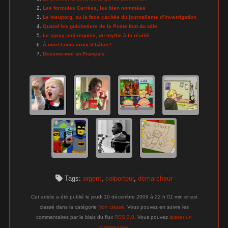
Les formules Carrées, les bien nommées
Le meuporg, ou la face cachée du journalisme d’investigation
Quand les guichetiers de la Poste font du zèle
Le spray anti-requins, du mythe à la réalité
À mort Louis croix-V-bâton !
Dessine-moi un Français
Tags:
argent
,
colporteur
,
démarcheur
Cet article a été publié le jeudi 10 décembre 2009 à 22 h 01 min et est
classé dans la catégorie
Non classé
. Vous pouvez en suivre les
commentaires par le biais du flux
RSS 2.0
. Vous pouvez
laisser un
commentaire
.