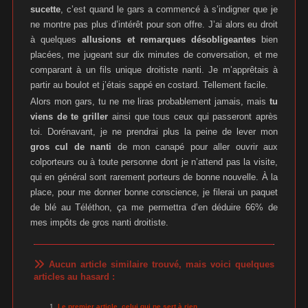
sucette
, c’est quand le gars a commencé à s’indigner que je
ne montre pas plus d’intérêt pour son offre. J’ai alors eu droit
à quelques
allusions et remarques désobligeantes
bien
placées, me jugeant sur dix minutes de conversation, et me
comparant à un fils unique droitiste nanti. Je m’apprêtais à
partir au boulot et j’étais sappé en costard. Tellement facile.
Alors mon gars, tu ne me liras probablement jamais, mais
tu
viens de te griller
ainsi que tous ceux qui passeront après
toi. Dorénavant, je ne prendrai plus la peine de lever mon
gros cul de nanti
de mon canapé pour aller ouvrir aux
colporteurs ou à toute personne dont je n’attend pas la visite,
qui en général sont rarement porteurs de bonne nouvelle. À la
place, pour me donner bonne conscience, je filerai un paquet
de blé au Téléthon, ça me permettra d’en déduire 66% de
mes impôts de gros nanti droitiste.
Aucun article similaire trouvé, mais voici quelques
articles au hasard :
Le premier article, celui qui ne sert à rien