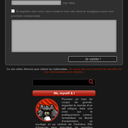
Site Web
Enregistrer mon nom, mon e-mail et mon site dans le navigateur pour mon
prochain commentaire.
Ce site utilise Akismet pour réduire les indésirables.
En savoir plus sur comment les données de
vos commentaires sont utilisées
.
Me, myself & I
Pousser un max de
coups de gueule,
regarder le monde d'un
œil critique, faire une
croix sur le
politiquement correct,
rentabiliser sa liberté
d'expression, ça
soulage et ça nettoie de l'intérieur. Afin
d'évacuer mon trop-plein de pensées