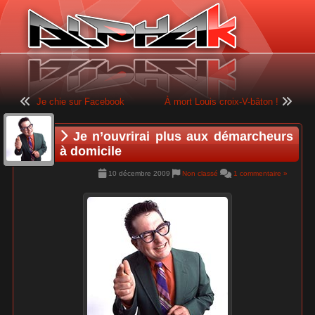
Panneau de gestion des cookies
Je chie sur Facebook
À mort Louis croix-V-bâton !
Je n’ouvrirai plus aux démarcheurs
à domicile
10 décembre 2009
Non classé
1 commentaire »