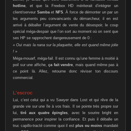
hotline
, et que la Freebox HD mériterait d’intégrer un
client/serveur
Samba
et
NFS
. À force de démonter un par un
les arguments peu convaincants du démarcheur, il en est
arrivé à déballer l’argument de vente du désespoir, le coup
spécial méga-despair que l’on sort au moment où on sent que
ses HP se rapprochent dangereusement de 0 :
«
Oui mais la nana sur la plaquette, elle est quand même jolie
!
»
Méga-mouarf, méga-fail. Il est connu qu’une femme à moitié à
poil sur une affiche,
ça fait vendre
, mais quand même pas à
ce point là. Allez, retourne donc réviser ton discours
commercial.
L’escroc
Lui, c’est celui qui a vu Sawyer dans Lost et qui rêve de la
grande vie sur une île à vos frais. Il se pointe très propre sur
lui,
tiré aux quatre épingles
, avec le sourire bright en
permanence pour inspirer la confiance. Et puis il déballe un
truc capillo-tracté comme quoi il est
plus ou moins
mandaté