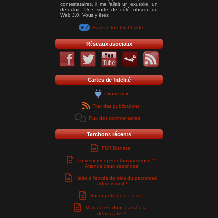
contestataires, il me fallait un exutoire, un
défouloir. Une sorte de côté obscur du
Web 2.0. Vous y êtes.
Back to the bright side
Réseaux asociaux
Cartes de fidélité
Connexion
Flux des publications
Flux des commentaires
Torchons récents
FSR Bizness
Tu veux récupérer ton passeport ?
Attends deux secondes.
Halte à l’excès de zèle du personnel
administratif !
Sur la piste de la Poste
Mais où est donc passée la
démocratie ?