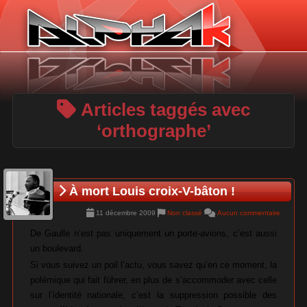
Panneau de gestion des cookies
Articles taggés avec
‘orthographe’
À mort Louis croix-V-bâton !
11 décembre 2009
Non classé
Aucun commentaire
De Gaulle n’est pas uniquement un porte-avions, c’est aussi
un boulevard.
Si vous suivez un poil l’actu, vous savez qu’en ce moment, la
polémique qui fait führer, en plus de s’accommoder avec celle
sur l’identité nationale, c’est la suppression possible des