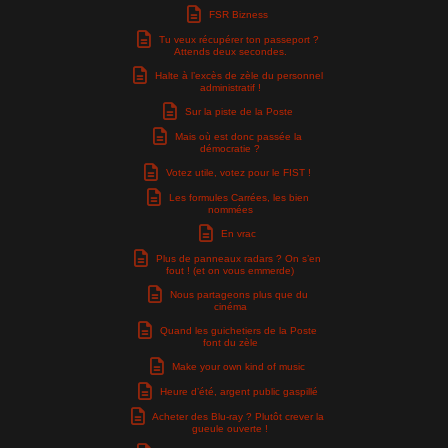
FSR Bizness
Tu veux récupérer ton passeport ?
Attends deux secondes.
Halte à l’excès de zèle du personnel
administratif !
Sur la piste de la Poste
Mais où est donc passée la
démocratie ?
Votez utile, votez pour le FIST !
Les formules Carrées, les bien
nommées
En vrac
Plus de panneaux radars ? On s’en
fout ! (et on vous emmerde)
Nous partageons plus que du
cinéma
Quand les guichetiers de la Poste
font du zèle
Make your own kind of music
Heure d’été, argent public gaspillé
Acheter des Blu-ray ? Plutôt crever la
gueule ouverte !