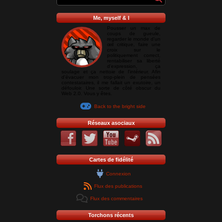
Me, myself & I
Pousser un max de
coups de gueule,
regarder le monde d'un
œil critique, faire une
croix sur le
politiquement correct,
rentabiliser sa liberté
d'expression, ça
soulage et ça nettoie de l'intérieur. Afin
d'évacuer mon trop-plein de pensées
contestataires, il me fallait un exutoire, un
défouloir. Une sorte de côté obscur du
Web 2.0. Vous y êtes.
Back to the bright side
Réseaux asociaux
Cartes de fidélité
Connexion
Flux des publications
Flux des commentaires
Torchons récents