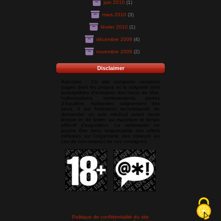
juin 2010
(1)
mars 2010
(3)
février 2010
(1)
décembre 2009
(4)
novembre 2009
(2)
Disclaimer
Attention : Ce site comporte certaines
pages dont les propos et la vulgarité sont
susceptibles d'entrainer des maux de tête,
hallucinations, vomissements, pertes
d'équilibre, épilepsies, saignement des
yeux. Il est fortement recommandé de
demander un avis médical avant toute
lecture et de limiter au maximum le temps
effectif d'exposition. Le webmaster ne
pourra être tenu responsable des effets
néfastes sur l'organisme des visiteurs en
cas de non-respect de ces consignes.
Politique de confidentialité du site