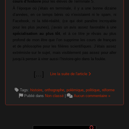
cours d’histoire
pour les élèves de Terminale S.
À l’époque où j’étais en terminale, il y a une bonne dizaine
d’années, en ce temps bénis où n’existaient ni le spam, ni
Facebook, ni la télé-réalité, (ce qui doit paraître incroyable
pour les plus jeunes), j’avais un avis assez favorable à une
spécialisation au plus tôt
, et à ce titre je rêvais au plus
profond de mon être que l’on supprime les cours de français
et de philosophie pour les filières scientifiques. J’étais assez
extrémiste sur le sujet, mais visiblement pas assez pour aller
jusqu’à penser à virer aussi l’histoire-géo dans la foulée.
[
…
]
Lire la suite de l'article
Tags:
histoire
,
orthographe
,
polémique
,
politique
,
réforme
Publié dans
Non classé
|
Aucun commentaire »