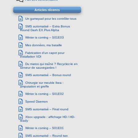
Articles récents
Un gamepad pour les contrôler tous
SMS automatisé – Extra Bonus
Round Dash EX Plus Alpha
Winter is coming – S01E03
Mes données, ma bataille
Fabrication d’un capot pour
installation VDI
Du matos qui traîne ? Recyclez-le en
serveur de sauvegardes !
SMS automatisé – Bonus round
Chirurgie sur meuble Ikea :
amputation et greffe
Winter is coming – S01E02
Speed Daemon
SMS automatisé – Final round
Xbox upgrade : affichage HD / HD-
ready
Winter is coming – S01E01
SMS automatisé – Round two