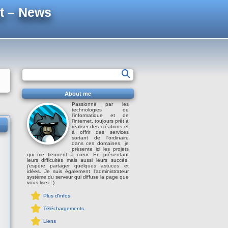
t – News
About me
Passionné par les
technologies de
l'informatique et de
l'internet, toujours prêt à
réaliser des créations et
à offrir des services
sortant de l'ordinaire
dans ces domaines, je
présente ici les projets
qui me tiennent à cœur. En présentant
leurs difficultés mais aussi leurs succès,
j'espère partager quelques astuces et
idées. Je suis également l'administrateur
système du serveur qui diffuse la page que
vous lisez :)
Plus d'infos
Téléchargements
Liens