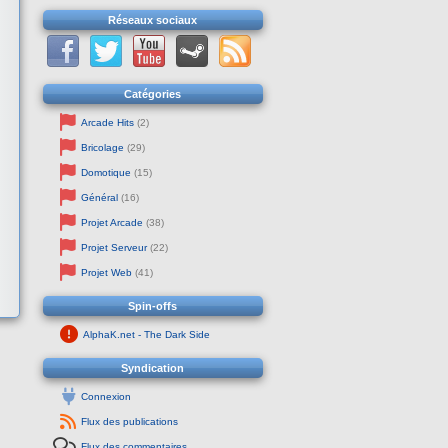
Réseaux sociaux
Catégories
Arcade Hits
(2)
Bricolage
(29)
Domotique
(15)
Général
(16)
Projet Arcade
(38)
Projet Serveur
(22)
Projet Web
(41)
Spin-offs
AlphaK.net - The Dark Side
Syndication
Connexion
Flux des publications
Flux des commentaires