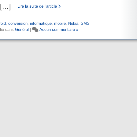
[
…
]
Lire la suite de l'article
roid
,
conversion
,
informatique
,
mobile
,
Nokia
,
SMS
lié dans
Général
|
Aucun commentaire »