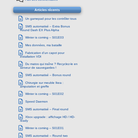
Articles récents
Un gamepad pour les contrôler tous
SMS automatisé – Extra Bonus
Round Dash EX Plus Alpha
Winter is coming – S01E03
Mes données, ma bataille
Fabrication d’un capot pour
installation VDI
Du matos qui traîne ? Recyclez-le en
serveur de sauvegardes !
SMS automatisé – Bonus round
Chirurgie sur meuble Ikea :
amputation et greffe
Winter is coming – S01E02
Speed Daemon
SMS automatisé – Final round
Xbox upgrade : affichage HD / HD-
ready
Winter is coming – S01E01
SMS automatisé – Round two