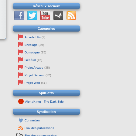
Réseaux sociaux
Catégories
Arcade Hits
(2)
Bricolage
(29)
Domotique
(15)
Général
(16)
Projet Arcade
(38)
Projet Serveur
(22)
Projet Web
(41)
Spin-offs
AlphaK.net - The Dark Side
Syndication
Connexion
Flux des publications
Flux des commentaires