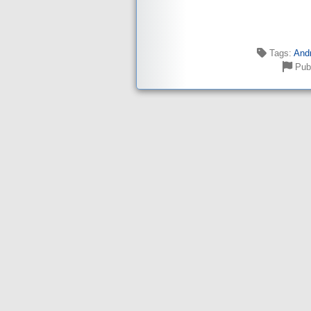
Tags:
And
Pub