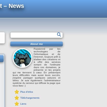
t – News
About me
Passionné par les
technologies de
l'informatique et de
l'internet, toujours prêt à
réaliser des créations et
à offrir des services
sortant de l'ordinaire
dans ces domaines, je
présente ici les projets
qui me tiennent à cœur. En présentant
leurs difficultés mais aussi leurs succès,
j'espère partager quelques astuces et
idées. Je suis également l'administrateur
système du serveur qui diffuse la page que
vous lisez :)
Plus d'infos
Téléchargements
Liens