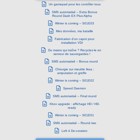
Un gamepad pour les contrôler tous
SMS automatisé – Extra Bonus
Round Dash EX Plus Alpha
Winter is coming – S01E03
Mes données, ma bataille
Fabrication d’un capot pour
installation VDI
Du matos qui traîne ? Recyclez-le en
serveur de sauvegardes !
SMS automatisé – Bonus round
Chirurgie sur meuble Ikea :
amputation et greffe
Winter is coming – S01E02
Speed Daemon
SMS automatisé – Final round
Xbox upgrade : affichage HD / HD-
ready
Winter is coming – S01E01
SMS automatisé – Round two
Left 4 De-coration