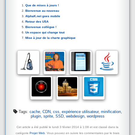
Que de mises à jours !
Bienvenue au nouveau
AlphaK.net goes mobile
Retour des USA
Bienvenue collègue !
Un espace qui change tout
Mise à jour de la charte graphique
Tags:
cache
,
CDN
,
css
,
expérience utilisateur
,
minification
,
plugin
,
sprite
,
SSD
,
webdesign
,
wordpress
Cet article a été publié le lundi 3 février 2014 à 1:08 et est classé dans la
catégorie
Projet Web
. Vous pouvez en suivre les commentaires par le biais