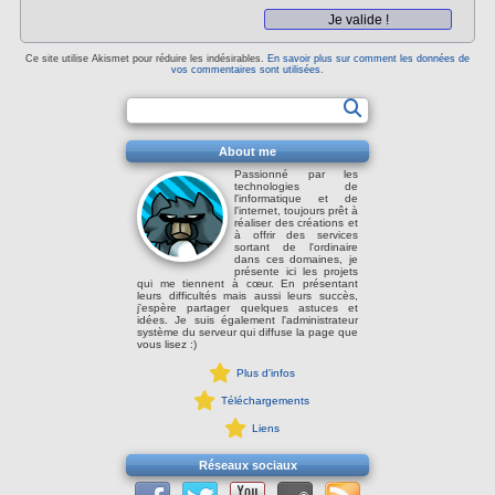
Ce site utilise Akismet pour réduire les indésirables.
En savoir plus sur comment les données de
vos commentaires sont utilisées
.
About me
Passionné par les
technologies de
l'informatique et de
l'internet, toujours prêt à
réaliser des créations et
à offrir des services
sortant de l'ordinaire
dans ces domaines, je
présente ici les projets
qui me tiennent à cœur. En présentant
leurs difficultés mais aussi leurs succès,
j'espère partager quelques astuces et
idées. Je suis également l'administrateur
système du serveur qui diffuse la page que
vous lisez :)
Plus d'infos
Téléchargements
Liens
Réseaux sociaux