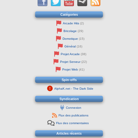
Catégories
Arcade Hits
(2)
Bricolage
(29)
Domotique
(15)
Général
(16)
Projet Arcade
(38)
Projet Serveur
(22)
Projet Web
(41)
Spin-offs
AlphaK.net - The Dark Side
Syndication
Connexion
Flux des publications
Flux des commentaires
Articles récents