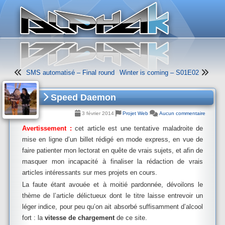
Panneau de gestion des cookies
SMS automatisé – Final round
Winter is coming – S01E02
Speed Daemon
3 février 2014
Projet Web
Aucun commentaire
Avertissement :
cet article est une tentative maladroite de
mise en ligne d’un billet rédigé en mode express, en vue de
faire patienter mon lectorat en quête de vrais sujets, et afin de
masquer mon incapacité à finaliser la rédaction de vrais
articles intéressants sur mes projets en cours.
La faute étant avouée et à moitié pardonnée, dévoilons le
thème de l’article délictueux dont le titre laisse entrevoir un
léger indice, pour peu qu’on ait absorbé suffisamment d’alcool
fort : la
vitesse de chargement
de ce site.