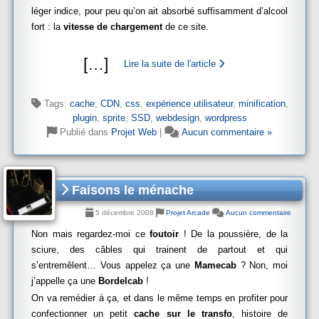
léger indice, pour peu qu’on ait absorbé suffisamment d’alcool
fort : la
vitesse de chargement
de ce site.
[
…
]
Lire la suite de l'article
Tags:
cache
,
CDN
,
css
,
expérience utilisateur
,
minification
,
plugin
,
sprite
,
SSD
,
webdesign
,
wordpress
Publié dans
Projet Web
|
Aucun commentaire »
Faisons le ménache
5 décembre 2008
Projet Arcade
Aucun commentaire
Non mais regardez-moi ce
foutoir
! De la poussière, de la
sciure, des câbles qui trainent de partout et qui
s’entremêlent… Vous appelez ça une
Mamecab
? Non, moi
j’appelle ça une
Bordelcab
!
On va remédier à ça, et dans le même temps en profiter pour
confectionner un petit
cache sur le transfo
, histoire de