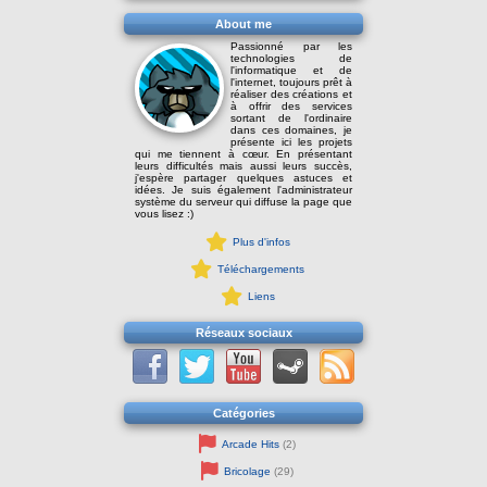
About me
Passionné par les
technologies de
l'informatique et de
l'internet, toujours prêt à
réaliser des créations et
à offrir des services
sortant de l'ordinaire
dans ces domaines, je
présente ici les projets
qui me tiennent à cœur. En présentant
leurs difficultés mais aussi leurs succès,
j'espère partager quelques astuces et
idées. Je suis également l'administrateur
système du serveur qui diffuse la page que
vous lisez :)
Plus d'infos
Téléchargements
Liens
Réseaux sociaux
Catégories
Arcade Hits
(2)
Bricolage
(29)