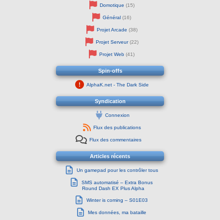
Domotique
(15)
Général
(16)
Projet Arcade
(38)
Projet Serveur
(22)
Projet Web
(41)
Spin-offs
AlphaK.net - The Dark Side
Syndication
Connexion
Flux des publications
Flux des commentaires
Articles récents
Un gamepad pour les contrôler tous
SMS automatisé – Extra Bonus
Round Dash EX Plus Alpha
Winter is coming – S01E03
Mes données, ma bataille