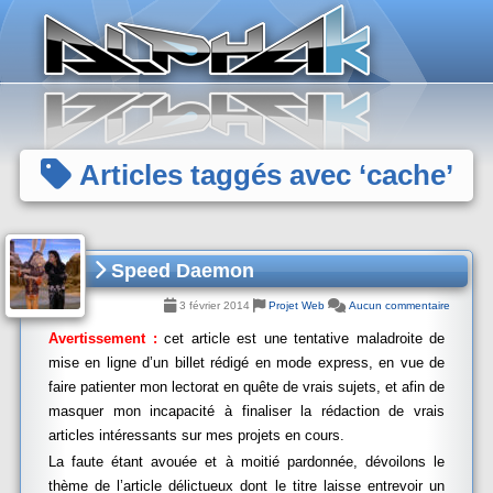
Panneau de gestion des cookies
Articles taggés avec ‘cache’
Speed Daemon
3 février 2014
Projet Web
Aucun commentaire
Avertissement :
cet article est une tentative maladroite de
mise en ligne d’un billet rédigé en mode express, en vue de
faire patienter mon lectorat en quête de vrais sujets, et afin de
masquer mon incapacité à finaliser la rédaction de vrais
articles intéressants sur mes projets en cours.
La faute étant avouée et à moitié pardonnée, dévoilons le
thème de l’article délictueux dont le titre laisse entrevoir un