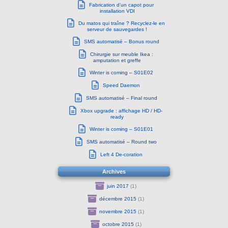
Fabrication d’un capot pour
installation VDI
Du matos qui traîne ? Recyclez-le en
serveur de sauvegardes !
SMS automatisé – Bonus round
Chirurgie sur meuble Ikea :
amputation et greffe
Winter is coming – S01E02
Speed Daemon
SMS automatisé – Final round
Xbox upgrade : affichage HD / HD-
ready
Winter is coming – S01E01
SMS automatisé – Round two
Left 4 De-coration
Archives
juin 2017
(1)
décembre 2015
(1)
novembre 2015
(1)
octobre 2015
(1)