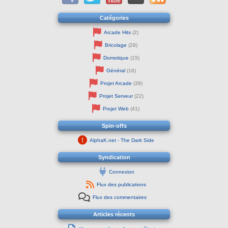
Catégories
Arcade Hits
(2)
Bricolage
(29)
Domotique
(15)
Général
(16)
Projet Arcade
(38)
Projet Serveur
(22)
Projet Web
(41)
Spin-offs
AlphaK.net - The Dark Side
Syndication
Connexion
Flux des publications
Flux des commentaires
Articles récents