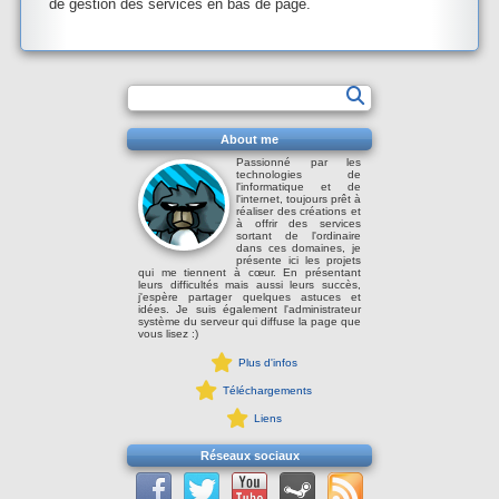
de gestion des services en bas de page.
About me
Passionné par les
technologies de
l'informatique et de
l'internet, toujours prêt à
réaliser des créations et
à offrir des services
sortant de l'ordinaire
dans ces domaines, je
présente ici les projets
qui me tiennent à cœur. En présentant
leurs difficultés mais aussi leurs succès,
j'espère partager quelques astuces et
idées. Je suis également l'administrateur
système du serveur qui diffuse la page que
vous lisez :)
Plus d'infos
Téléchargements
Liens
Réseaux sociaux