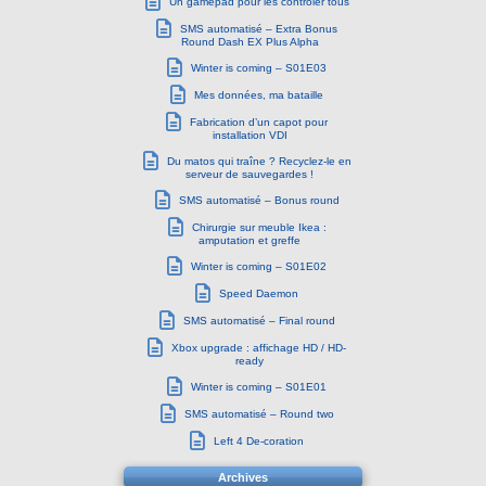
Un gamepad pour les contrôler tous
SMS automatisé – Extra Bonus
Round Dash EX Plus Alpha
Winter is coming – S01E03
Mes données, ma bataille
Fabrication d’un capot pour
installation VDI
Du matos qui traîne ? Recyclez-le en
serveur de sauvegardes !
SMS automatisé – Bonus round
Chirurgie sur meuble Ikea :
amputation et greffe
Winter is coming – S01E02
Speed Daemon
SMS automatisé – Final round
Xbox upgrade : affichage HD / HD-
ready
Winter is coming – S01E01
SMS automatisé – Round two
Left 4 De-coration
Archives