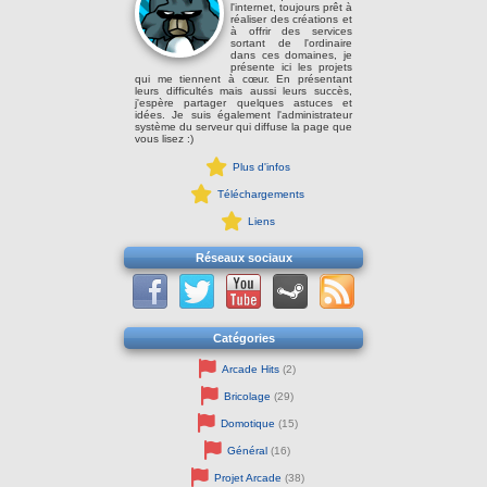
l'internet, toujours prêt à
réaliser des créations et
à offrir des services
sortant de l'ordinaire
dans ces domaines, je
présente ici les projets
qui me tiennent à cœur. En présentant
leurs difficultés mais aussi leurs succès,
j'espère partager quelques astuces et
idées. Je suis également l'administrateur
système du serveur qui diffuse la page que
vous lisez :)
Plus d'infos
Téléchargements
Liens
Réseaux sociaux
Catégories
Arcade Hits
(2)
Bricolage
(29)
Domotique
(15)
Général
(16)
Projet Arcade
(38)