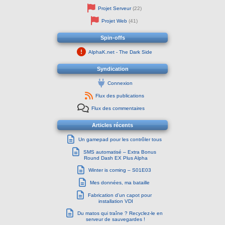
Projet Serveur
(22)
Projet Web
(41)
Spin-offs
AlphaK.net - The Dark Side
Syndication
Connexion
Flux des publications
Flux des commentaires
Articles récents
Un gamepad pour les contrôler tous
SMS automatisé – Extra Bonus
Round Dash EX Plus Alpha
Winter is coming – S01E03
Mes données, ma bataille
Fabrication d’un capot pour
installation VDI
Du matos qui traîne ? Recyclez-le en
serveur de sauvegardes !