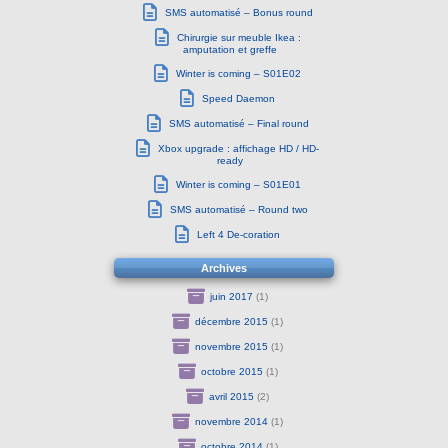
SMS automatisé – Bonus round
Chirurgie sur meuble Ikea :
amputation et greffe
Winter is coming – S01E02
Speed Daemon
SMS automatisé – Final round
Xbox upgrade : affichage HD / HD-
ready
Winter is coming – S01E01
SMS automatisé – Round two
Left 4 De-coration
Archives
juin 2017
(1)
décembre 2015
(1)
novembre 2015
(1)
octobre 2015
(1)
avril 2015
(2)
novembre 2014
(1)
octobre 2014
(1)