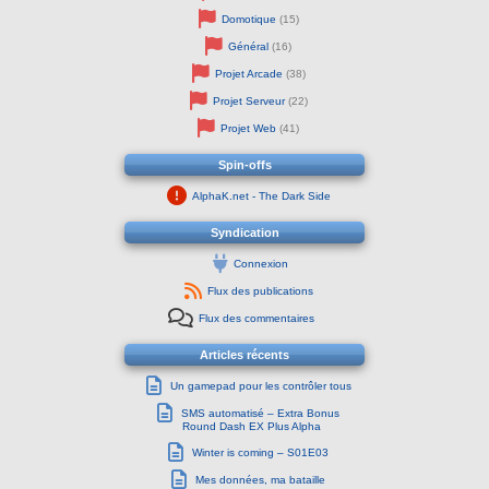
Domotique
(15)
Général
(16)
Projet Arcade
(38)
Projet Serveur
(22)
Projet Web
(41)
Spin-offs
AlphaK.net - The Dark Side
Syndication
Connexion
Flux des publications
Flux des commentaires
Articles récents
Un gamepad pour les contrôler tous
SMS automatisé – Extra Bonus
Round Dash EX Plus Alpha
Winter is coming – S01E03
Mes données, ma bataille