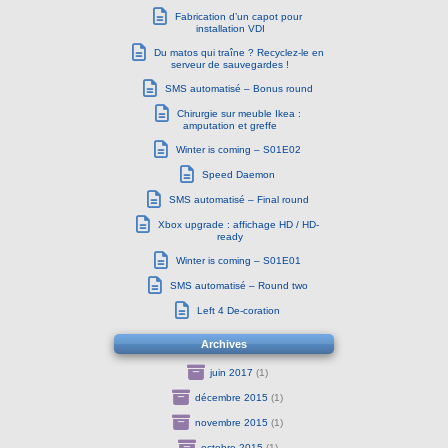
Fabrication d’un capot pour
installation VDI
Du matos qui traîne ? Recyclez-le en
serveur de sauvegardes !
SMS automatisé – Bonus round
Chirurgie sur meuble Ikea :
amputation et greffe
Winter is coming – S01E02
Speed Daemon
SMS automatisé – Final round
Xbox upgrade : affichage HD / HD-
ready
Winter is coming – S01E01
SMS automatisé – Round two
Left 4 De-coration
Archives
juin 2017
(1)
décembre 2015
(1)
novembre 2015
(1)
octobre 2015
(1)