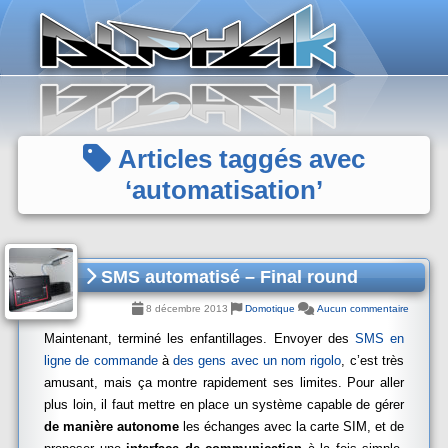
Panneau de gestion des cookies
Articles taggés avec
‘automatisation’
SMS automatisé – Final round
8 décembre 2013
Domotique
Aucun commentaire
Maintenant, terminé les enfantillages. Envoyer des
SMS en
ligne de commande
à
des gens avec un nom rigolo
, c’est très
amusant, mais ça montre rapidement ses limites. Pour aller
plus loin, il faut mettre en place un système capable de gérer
de manière autonome
les échanges avec la carte SIM, et de