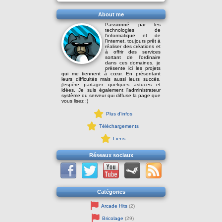
About me
Passionné par les
technologies de
l'informatique et de
l'internet, toujours prêt à
réaliser des créations et
à offrir des services
sortant de l'ordinaire
dans ces domaines, je
présente ici les projets
qui me tiennent à cœur. En présentant
leurs difficultés mais aussi leurs succès,
j'espère partager quelques astuces et
idées. Je suis également l'administrateur
système du serveur qui diffuse la page que
vous lisez :)
Plus d'infos
Téléchargements
Liens
Réseaux sociaux
Catégories
Arcade Hits
(2)
Bricolage
(29)