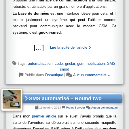
proposer une
interface de communication
à la fois simple,
robuste, et utilisable par un grand nombre d’applications.
La
base de données
est une interface idéale pour cela, et il
existe justement un système qui peut l’utiliser comme
backend pour communiquer avec le modem GSM. Ce
système, c’est
gnokii-smsd
.
[
…
]
Lire la suite de l'article
Tags:
automatisation
,
code
,
gnokii
,
gsm
,
notification
,
SMS
,
smsd
Publié dans
Domotique
|
Aucun commentaire »
SMS automatisé – Round two
11 octobre 2013
Projet Serveur
Aucun commentaire
Dans mon
premier article
sur le sujet, j’avais promis que la
suite de l’aventure se déroulerait sur une seconde maquette
démontrant l’envoi de SMS grâce à l’utilisation d’un
modem