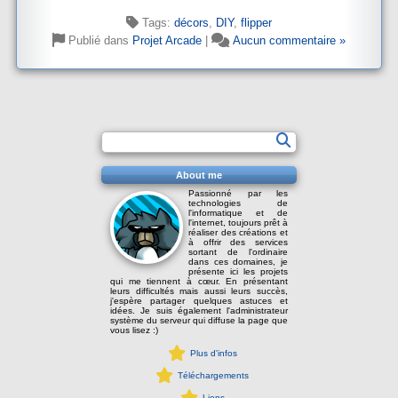
Tags:
décors
,
DIY
,
flipper
Publié dans
Projet Arcade
|
Aucun commentaire »
About me
Passionné par les
technologies de
l'informatique et de
l'internet, toujours prêt à
réaliser des créations et
à offrir des services
sortant de l'ordinaire
dans ces domaines, je
présente ici les projets
qui me tiennent à cœur. En présentant
leurs difficultés mais aussi leurs succès,
j'espère partager quelques astuces et
idées. Je suis également l'administrateur
système du serveur qui diffuse la page que
vous lisez :)
Plus d'infos
Téléchargements
Liens