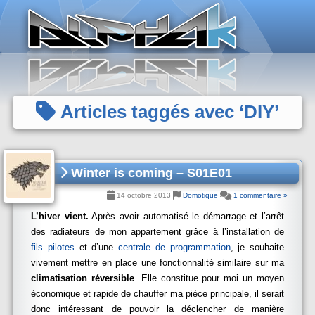
Panneau de gestion des cookies
Articles taggés avec ‘DIY’
Winter is coming – S01E01
14 octobre 2013
Domotique
1 commentaire »
L’hiver vient.
Après avoir automatisé le démarrage et l’arrêt
des radiateurs de mon appartement grâce à l’installation de
fils pilotes
et d’une
centrale de programmation
, je souhaite
vivement mettre en place une fonctionnalité similaire sur ma
climatisation réversible
. Elle constitue pour moi un moyen
économique et rapide de chauffer ma pièce principale, il serait
donc intéressant de pouvoir la déclencher de manière