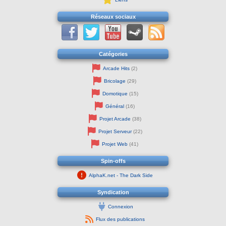
Réseaux sociaux
Catégories
Arcade Hits
(2)
Bricolage
(29)
Domotique
(15)
Général
(16)
Projet Arcade
(38)
Projet Serveur
(22)
Projet Web
(41)
Spin-offs
AlphaK.net - The Dark Side
Syndication
Connexion
Flux des publications