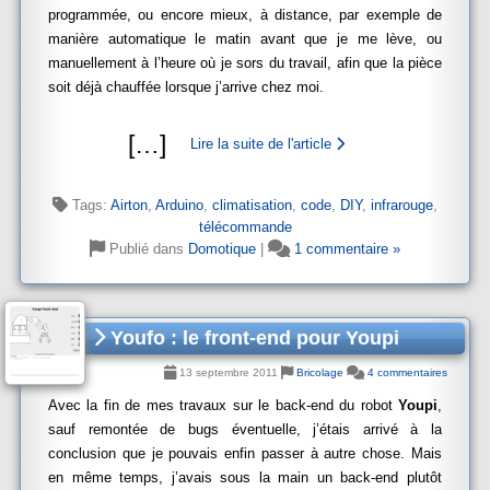
programmée, ou encore mieux, à distance, par exemple de
manière automatique le matin avant que je me lève, ou
manuellement à l’heure où je sors du travail, afin que la pièce
soit déjà chauffée lorsque j’arrive chez moi.
[
…
]
Lire la suite de l'article
Tags:
Airton
,
Arduino
,
climatisation
,
code
,
DIY
,
infrarouge
,
télécommande
Publié dans
Domotique
|
1 commentaire »
Youfo : le front-end pour Youpi
13 septembre 2011
Bricolage
4 commentaires
Avec la fin de mes travaux sur le back-end du robot
Youpi
,
sauf remontée de bugs éventuelle, j’étais arrivé à la
conclusion que je pouvais enfin passer à autre chose. Mais
en même temps, j’avais sous la main un back-end plutôt