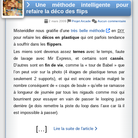
Une méthode intelligente pour
refaire la déco des flips
2 mars 2009
Projet Arcade
Aucun commentaire
Misteriddler nous gratifie d’une
très belle méthode
en
DIY
pour refaire les
décos en plastique
qui ont parfois tendance
à souffrir dans les
flippers
.
Les miens sont devenus assez
ternes
avec le temps, faute
de lavage avec Mir Express, et certains sont
cassés
.
D’autres sont en
fin de vie
, comme la « tour de Babel » que
l’on peut voir sur la photo (4 étages de plastique tenus par
seulement 2 supports), et qui est encore intacte malgré le
nombre conséquent de « coups de boule » qu’elle se ramasse
à longueur de journée par tous les nigauds comme moi qui
bourrinent pour essayer en vain de passer le looping juste
derrière (je dois remettre la piste du loop dans l’axe car là il
est impossible à passer).
[
…
]
Lire la suite de l'article