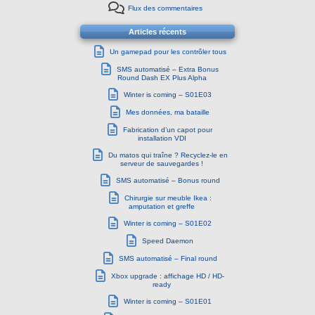
Flux des commentaires
Articles récents
Un gamepad pour les contrôler tous
SMS automatisé – Extra Bonus
Round Dash EX Plus Alpha
Winter is coming – S01E03
Mes données, ma bataille
Fabrication d’un capot pour
installation VDI
Du matos qui traîne ? Recyclez-le en
serveur de sauvegardes !
SMS automatisé – Bonus round
Chirurgie sur meuble Ikea :
amputation et greffe
Winter is coming – S01E02
Speed Daemon
SMS automatisé – Final round
Xbox upgrade : affichage HD / HD-
ready
Winter is coming – S01E01