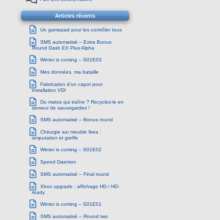
Articles récents
Un gamepad pour les contrôler tous
SMS automatisé – Extra Bonus
Round Dash EX Plus Alpha
Winter is coming – S01E03
Mes données, ma bataille
Fabrication d’un capot pour
installation VDI
Du matos qui traîne ? Recyclez-le en
serveur de sauvegardes !
SMS automatisé – Bonus round
Chirurgie sur meuble Ikea :
amputation et greffe
Winter is coming – S01E02
Speed Daemon
SMS automatisé – Final round
Xbox upgrade : affichage HD / HD-
ready
Winter is coming – S01E01
SMS automatisé – Round two