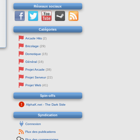
Réseaux sociaux
Catégories
Arcade Hits
(2)
Bricolage
(29)
Domotique
(15)
Général
(16)
Projet Arcade
(38)
Projet Serveur
(22)
Projet Web
(41)
Spin-offs
AlphaK.net - The Dark Side
Syndication
Connexion
Flux des publications
Flux des commentaires