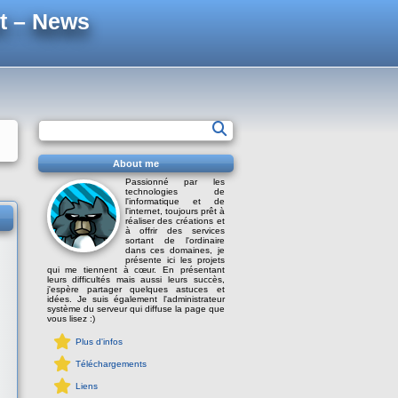
t – News
About me
Passionné par les
technologies de
l'informatique et de
l'internet, toujours prêt à
réaliser des créations et
à offrir des services
sortant de l'ordinaire
dans ces domaines, je
présente ici les projets
qui me tiennent à cœur. En présentant
leurs difficultés mais aussi leurs succès,
j'espère partager quelques astuces et
idées. Je suis également l'administrateur
système du serveur qui diffuse la page que
vous lisez :)
Plus d'infos
Téléchargements
Liens