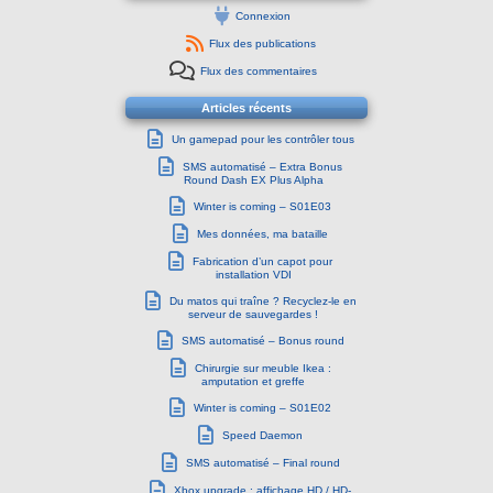
Connexion
Flux des publications
Flux des commentaires
Articles récents
Un gamepad pour les contrôler tous
SMS automatisé – Extra Bonus
Round Dash EX Plus Alpha
Winter is coming – S01E03
Mes données, ma bataille
Fabrication d’un capot pour
installation VDI
Du matos qui traîne ? Recyclez-le en
serveur de sauvegardes !
SMS automatisé – Bonus round
Chirurgie sur meuble Ikea :
amputation et greffe
Winter is coming – S01E02
Speed Daemon
SMS automatisé – Final round
Xbox upgrade : affichage HD / HD-