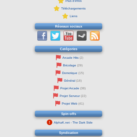
Plus d'infos
Téléchargements
Liens
Réseaux sociaux
Catégories
Arcade Hits
(2)
Bricolage
(29)
Domotique
(15)
Général
(16)
Projet Arcade
(38)
Projet Serveur
(22)
Projet Web
(41)
Spin-offs
AlphaK.net - The Dark Side
Syndication