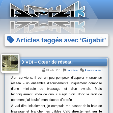
Panneau de gestion des cookies
Articles taggés avec ‘Gigabit’
VDI – Cœur de réseau
10 juillet 2013
Domotique
4 commentaires
J’en conviens, il est un peu pompeux d’appeler
« cœur de
réseau »
un ensemble d’équipements uniquement composé
d’une mini-baie de brassage et d’un switch. Mais
techniquement, voila de quoi il s’agit. Voici donc le récit de
comment j’ai équipé mon placard d’entrée.
À vrai dire, initialement, je comptais me passer de la baie de
brassage et brancher les câbles Cat6
directement sur le