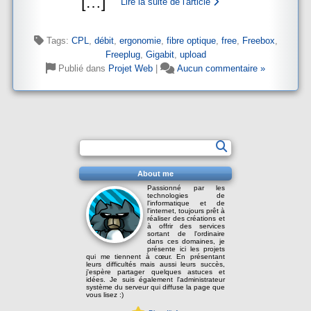
[
…
]
Lire la suite de l'article
Tags:
CPL
,
débit
,
ergonomie
,
fibre optique
,
free
,
Freebox
,
Freeplug
,
Gigabit
,
upload
Publié dans
Projet Web
|
Aucun commentaire »
About me
Passionné par les
technologies de
l'informatique et de
l'internet, toujours prêt à
réaliser des créations et
à offrir des services
sortant de l'ordinaire
dans ces domaines, je
présente ici les projets
qui me tiennent à cœur. En présentant
leurs difficultés mais aussi leurs succès,
j'espère partager quelques astuces et
idées. Je suis également l'administrateur
système du serveur qui diffuse la page que
vous lisez :)