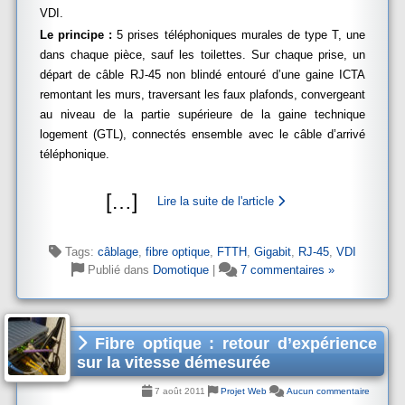
VDI.
Le principe :
5 prises téléphoniques murales de type T, une
dans chaque pièce, sauf les toilettes. Sur chaque prise, un
départ de câble RJ-45 non blindé entouré d’une gaine ICTA
remontant les murs, traversant les faux plafonds, convergeant
au niveau de la partie supérieure de la gaine technique
logement (GTL), connectés ensemble avec le câble d’arrivé
téléphonique.
[
…
]
Lire la suite de l'article
Tags:
câblage
,
fibre optique
,
FTTH
,
Gigabit
,
RJ-45
,
VDI
Publié dans
Domotique
|
7 commentaires »
Fibre optique : retour d’expérience
sur la vitesse démesurée
7 août 2011
Projet Web
Aucun commentaire