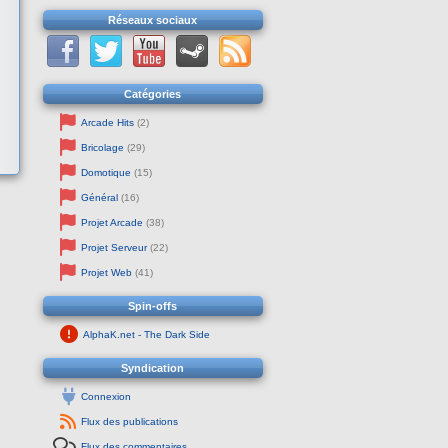
Réseaux sociaux
Catégories
Arcade Hits
(2)
Bricolage
(29)
Domotique
(15)
Général
(16)
Projet Arcade
(38)
Projet Serveur
(22)
Projet Web
(41)
Spin-offs
AlphaK.net - The Dark Side
Syndication
Connexion
Flux des publications
Flux des commentaires