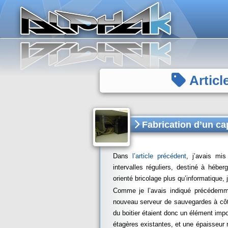
Panneau de gestion des cookies
Articl
Fabrication d’un cap
Dans
l’article précédent
, j’avais mi
intervalles réguliers, destiné à héb
orienté bricolage plus qu’informatique, 
Comme je l’avais indiqué précédemme
nouveau serveur de sauvegardes à c
du boitier étaient donc un élément impo
étagères existantes, et une épaisseur ré