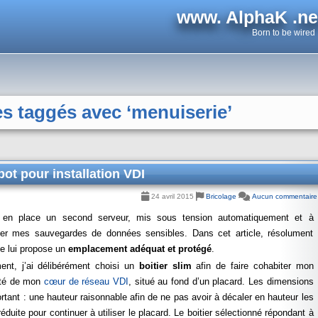
www. AlphaK .ne
Born to be wired
es taggés avec ‘menuiserie’
ot pour installation VDI
24 avril 2015
Bricolage
Aucun commentaire
s en place un second serveur, mis sous tension automatiquement et à
erger mes sauvegardes de données sensibles. Dans cet article, résolument
je lui propose un
emplacement adéquat et protégé
.
nt, j’ai délibérément choisi un
boitier slim
afin de faire cohabiter mon
ôté de mon
cœur de réseau VDI
, situé au fond d’un placard. Les dimensions
rtant : une hauteur raisonnable afin de ne pas avoir à décaler en hauteur les
duite pour continuer à utiliser le placard. Le boitier sélectionné répondant à