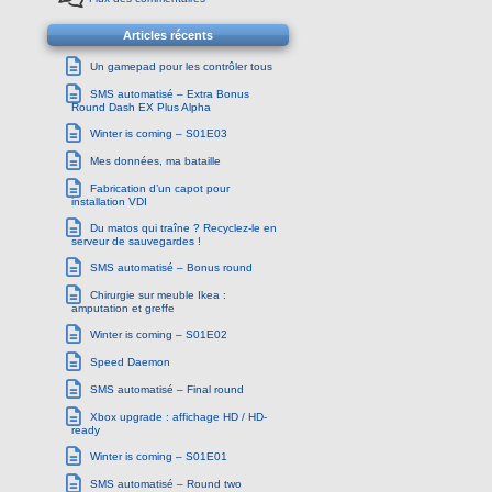
Articles récents
Un gamepad pour les contrôler tous
SMS automatisé – Extra Bonus
Round Dash EX Plus Alpha
Winter is coming – S01E03
Mes données, ma bataille
Fabrication d’un capot pour
installation VDI
Du matos qui traîne ? Recyclez-le en
serveur de sauvegardes !
SMS automatisé – Bonus round
Chirurgie sur meuble Ikea :
amputation et greffe
Winter is coming – S01E02
Speed Daemon
SMS automatisé – Final round
Xbox upgrade : affichage HD / HD-
ready
Winter is coming – S01E01
SMS automatisé – Round two