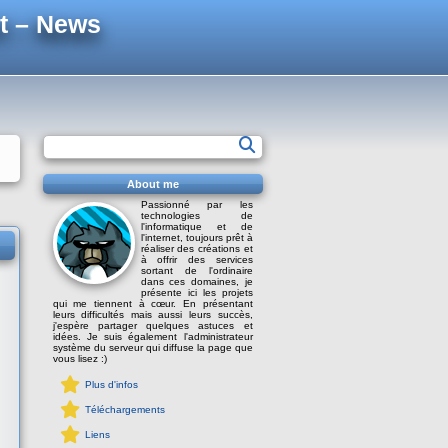
t – News
About me
Passionné par les
technologies de
l'informatique et de
l'internet, toujours prêt à
réaliser des créations et
à offrir des services
sortant de l'ordinaire
dans ces domaines, je
présente ici les projets
qui me tiennent à cœur. En présentant
leurs difficultés mais aussi leurs succès,
j'espère partager quelques astuces et
idées. Je suis également l'administrateur
système du serveur qui diffuse la page que
vous lisez :)
Plus d'infos
Téléchargements
Liens