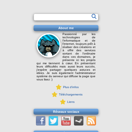
About me
Passionné par les
technologies de
l'informatique et de
l'internet, toujours prêt à
réaliser des créations et
à offrir des services
sortant de l'ordinaire
dans ces domaines, je
présente ici les projets
qui me tiennent à cœur. En présentant
leurs difficultés mais aussi leurs succès,
j'espère partager quelques astuces et
idées. Je suis également l'administrateur
système du serveur qui diffuse la page que
vous lisez :)
Plus d'infos
Téléchargements
Liens
Réseaux sociaux