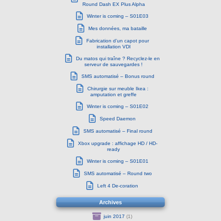
Round Dash EX Plus Alpha
Winter is coming – S01E03
Mes données, ma bataille
Fabrication d’un capot pour
installation VDI
Du matos qui traîne ? Recyclez-le en
serveur de sauvegardes !
SMS automatisé – Bonus round
Chirurgie sur meuble Ikea :
amputation et greffe
Winter is coming – S01E02
Speed Daemon
SMS automatisé – Final round
Xbox upgrade : affichage HD / HD-
ready
Winter is coming – S01E01
SMS automatisé – Round two
Left 4 De-coration
Archives
juin 2017
(1)