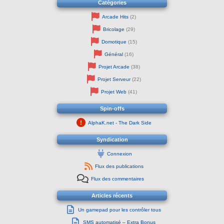
Catégories
Arcade Hits
(2)
Bricolage
(29)
Domotique
(15)
Général
(16)
Projet Arcade
(38)
Projet Serveur
(22)
Projet Web
(41)
Spin-offs
AlphaK.net - The Dark Side
Syndication
Connexion
Flux des publications
Flux des commentaires
Articles récents
Un gamepad pour les contrôler tous
SMS automatisé – Extra Bonus