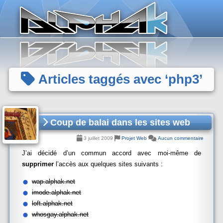
Panneau de gestion des cookies
Articles taggés avec ‘php3’
Coup de balai dans les sites web
3 juillet 2009
Projet Web
Aucun commentaire
J’ai décidé d’un commun accord avec moi-même de
supprimer
l’accès aux quelques sites suivants :
wap.alphak.net
imode.alphak.net
loft.alphak.net
whosgay.alphak.net