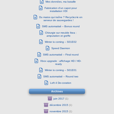
Mes données, ma bataille
Fabrication d’un capot pour
installation VDI
Du matos qui traîne ? Recyclez-le en
serveur de sauvegardes !
SMS automatisé – Bonus round
Chirurgie sur meuble Ikea :
amputation et greffe
Winter is coming – S01E02
Speed Daemon
SMS automatisé – Final round
Xbox upgrade : affichage HD / HD-
ready
Winter is coming – S01E01
SMS automatisé – Round two
Left 4 De-coration
Archives
juin 2017
(1)
décembre 2015
(1)
novembre 2015
(1)