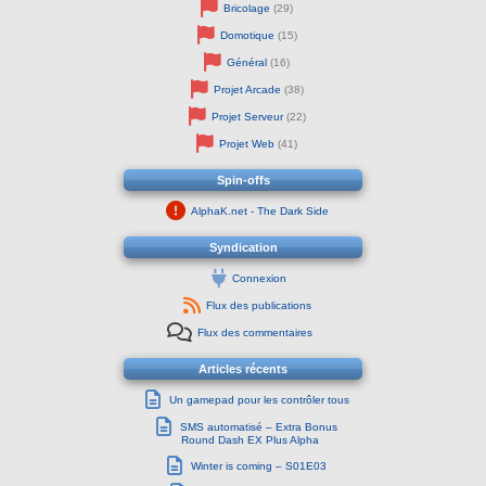
Bricolage
(29)
Domotique
(15)
Général
(16)
Projet Arcade
(38)
Projet Serveur
(22)
Projet Web
(41)
Spin-offs
AlphaK.net - The Dark Side
Syndication
Connexion
Flux des publications
Flux des commentaires
Articles récents
Un gamepad pour les contrôler tous
SMS automatisé – Extra Bonus
Round Dash EX Plus Alpha
Winter is coming – S01E03