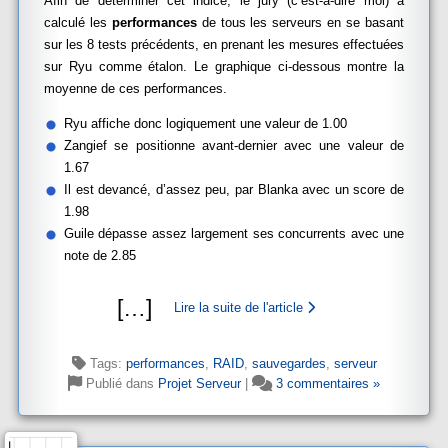
Afin de déterminer cet indice, le jury (c’est-à-dire moi) a
calculé les
performances
de tous les serveurs en se basant
sur les 8 tests précédents, en prenant les mesures effectuées
sur Ryu comme étalon. Le graphique ci-dessous montre la
moyenne de ces performances.
Ryu affiche donc logiquement une valeur de 1.00
Zangief se positionne avant-dernier avec une valeur de
1.67
Il est devancé, d’assez peu, par Blanka avec un score de
1.98
Guile dépasse assez largement ses concurrents avec une
note de 2.85
[
…
]
Lire la suite de l'article
Tags:
performances
,
RAID
,
sauvegardes
,
serveur
Publié dans
Projet Serveur
|
3 commentaires »