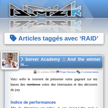
Panneau de gestion des cookies
Articles taggés avec ‘RAID’
Server Academy :: And the winner
is…
12 octobre 2009
Projet Serveur
3 commentaires
Voici enfin le moment de présenter notre gagnant sur les
bases des
nombreux
votes des internautes et des décisions
du jury.
Indice de performances