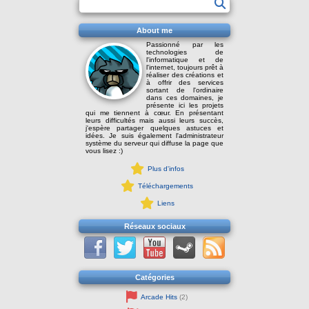
About me
Passionné par les
technologies de
l'informatique et de
l'internet, toujours prêt à
réaliser des créations et
à offrir des services
sortant de l'ordinaire
dans ces domaines, je
présente ici les projets
qui me tiennent à cœur. En présentant
leurs difficultés mais aussi leurs succès,
j'espère partager quelques astuces et
idées. Je suis également l'administrateur
système du serveur qui diffuse la page que
vous lisez :)
Plus d'infos
Téléchargements
Liens
Réseaux sociaux
Catégories
Arcade Hits
(2)