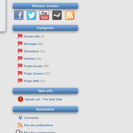
Réseaux sociaux
Catégories
Arcade Hits
(2)
Bricolage
(29)
Domotique
(15)
Général
(16)
Projet Arcade
(38)
Projet Serveur
(22)
Projet Web
(41)
Spin-offs
AlphaK.net - The Dark Side
Syndication
Connexion
Flux des publications
Flux des commentaires