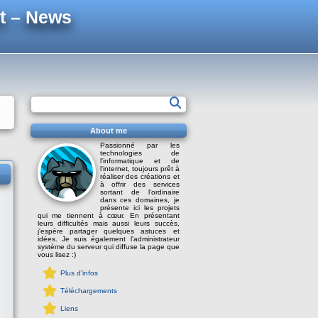
t – News
About me
Passionné par les
technologies de
l'informatique et de
l'internet, toujours prêt à
réaliser des créations et
à offrir des services
sortant de l'ordinaire
dans ces domaines, je
présente ici les projets
qui me tiennent à cœur. En présentant
leurs difficultés mais aussi leurs succès,
j'espère partager quelques astuces et
idées. Je suis également l'administrateur
système du serveur qui diffuse la page que
vous lisez :)
Plus d'infos
Téléchargements
Liens