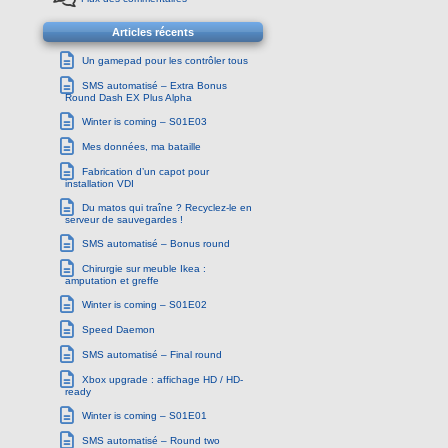
Articles récents
Un gamepad pour les contrôler tous
SMS automatisé – Extra Bonus
Round Dash EX Plus Alpha
Winter is coming – S01E03
Mes données, ma bataille
Fabrication d’un capot pour
installation VDI
Du matos qui traîne ? Recyclez-le en
serveur de sauvegardes !
SMS automatisé – Bonus round
Chirurgie sur meuble Ikea :
amputation et greffe
Winter is coming – S01E02
Speed Daemon
SMS automatisé – Final round
Xbox upgrade : affichage HD / HD-
ready
Winter is coming – S01E01
SMS automatisé – Round two