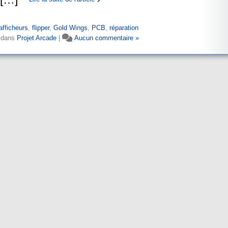
afficheurs
,
flipper
,
Gold Wings
,
PCB
,
réparation
 dans
Projet Arcade
|
Aucun commentaire »