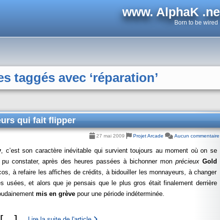
www. AlphaK .ne
Born to be wired
es taggés avec ‘réparation’
rs qui fait flipper
27 mai 2009
Projet Arcade
Aucun commentaire
y
, c’est son caractère inévitable qui survient toujours au moment où on se
j’ai pu constater, après des heures passées à bichonner mon
précieux
Gold
cos, à refaire les affiches de crédits, à bidouiller les monnayeurs, à changer
les usées, et alors que je pensais que le plus gros était finalement derrière
soudainement
mis en grève
pour une période indéterminée.
[
…
]
Lire la suite de l'article