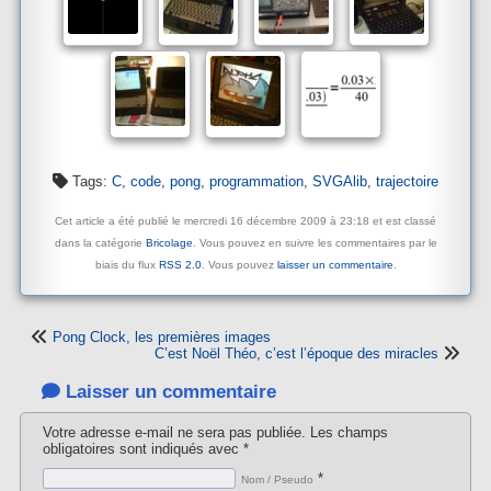
Tags:
C
,
code
,
pong
,
programmation
,
SVGAlib
,
trajectoire
Cet article a été publié le mercredi 16 décembre 2009 à 23:18 et est classé
dans la catégorie
Bricolage
. Vous pouvez en suivre les commentaires par le
biais du flux
RSS 2.0
. Vous pouvez
laisser un commentaire
.
Pong Clock, les premières images
C’est Noël Théo, c’est l’époque des miracles
Laisser un commentaire
Votre adresse e-mail ne sera pas publiée.
Les champs
obligatoires sont indiqués avec
*
*
Nom / Pseudo