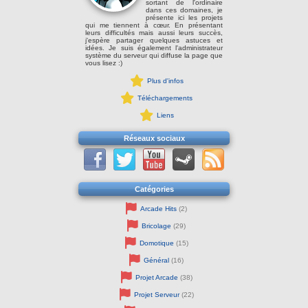
sortant de l'ordinaire
dans ces domaines, je
présente ici les projets
qui me tiennent à cœur. En présentant
leurs difficultés mais aussi leurs succès,
j'espère partager quelques astuces et
idées. Je suis également l'administrateur
système du serveur qui diffuse la page que
vous lisez :)
Plus d'infos
Téléchargements
Liens
Réseaux sociaux
Catégories
Arcade Hits
(2)
Bricolage
(29)
Domotique
(15)
Général
(16)
Projet Arcade
(38)
Projet Serveur
(22)