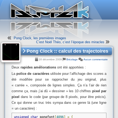
Panneau de gestion des cookies
Pong Clock, les premières images
C’est Noël Théo, c’est l’époque des miracles
Pong Clock :: calcul des trajectoires
16 décembre 2009
Bricolage
Aucun commentaire
Deux
rapides améliorations
ont été apportées :
La
police de caractères
utilisée pour l’affichage des scores a
été modifiée pour se rapprocher du jeu original, plus
« carrée », composée de lignes simples. Ça n’a l’air de rien
comme ça, mais j’ai dû « dessiner » les 10 chiffres
pixel par
pixel
dans le code (par groupe de 8 pixels, pour être précis).
Ce qui donne un truc très sympa dans ce genre là (une ligne
= un caractère) :
unsigned
char
 pongfont
[
4096
]
=
{