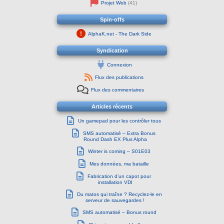
Projet Web
(41)
Spin-offs
AlphaK.net - The Dark Side
Syndication
Connexion
Flux des publications
Flux des commentaires
Articles récents
Un gamepad pour les contrôler tous
SMS automatisé – Extra Bonus
Round Dash EX Plus Alpha
Winter is coming – S01E03
Mes données, ma bataille
Fabrication d’un capot pour
installation VDI
Du matos qui traîne ? Recyclez-le en
serveur de sauvegardes !
SMS automatisé – Bonus round