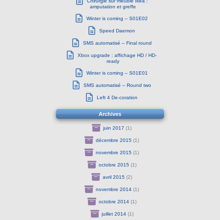
Chirurgie sur meuble Ikea :
amputation et greffe
Winter is coming – S01E02
Speed Daemon
SMS automatisé – Final round
Xbox upgrade : affichage HD / HD-
ready
Winter is coming – S01E01
SMS automatisé – Round two
Left 4 De-coration
Archives
juin 2017
(1)
décembre 2015
(1)
novembre 2015
(1)
octobre 2015
(1)
avril 2015
(2)
novembre 2014
(1)
octobre 2014
(1)
juillet 2014
(1)