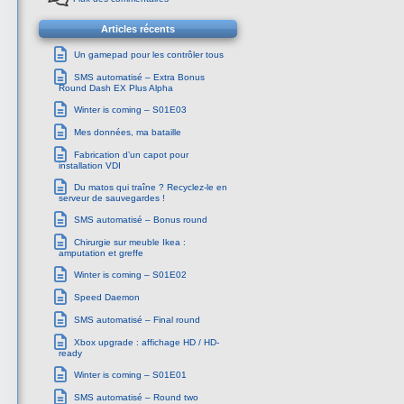
Articles récents
Un gamepad pour les contrôler tous
SMS automatisé – Extra Bonus
Round Dash EX Plus Alpha
Winter is coming – S01E03
Mes données, ma bataille
Fabrication d’un capot pour
installation VDI
Du matos qui traîne ? Recyclez-le en
serveur de sauvegardes !
SMS automatisé – Bonus round
Chirurgie sur meuble Ikea :
amputation et greffe
Winter is coming – S01E02
Speed Daemon
SMS automatisé – Final round
Xbox upgrade : affichage HD / HD-
ready
Winter is coming – S01E01
SMS automatisé – Round two