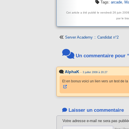
Tags:
arcade
,
Ma
Cet article a été publié le vendredi 26 juin 200
par le bia
Server Academy :: Candidat n°2
Un commentaire pour “M
AlphaK
--
3 juillet 2009 à 20:27
Et en bonus voici un lien vers un test de l
Laisser un commentaire
Votre adresse e-mail ne sera pas publié
Nom / Pse