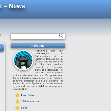
t – News
About me
Passionné par les
technologies de
l'informatique et de
l'internet, toujours prêt à
réaliser des créations et
à offrir des services
sortant de l'ordinaire
dans ces domaines, je
présente ici les projets
qui me tiennent à cœur. En présentant
leurs difficultés mais aussi leurs succès,
j'espère partager quelques astuces et
idées. Je suis également l'administrateur
système du serveur qui diffuse la page que
vous lisez :)
Plus d'infos
Téléchargements
Liens