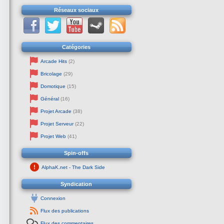
Réseaux sociaux
Catégories
Arcade Hits
(2)
Bricolage
(29)
Domotique
(15)
Général
(16)
Projet Arcade
(38)
Projet Serveur
(22)
Projet Web
(41)
Spin-offs
AlphaK.net - The Dark Side
Syndication
Connexion
Flux des publications
Flux des commentaires