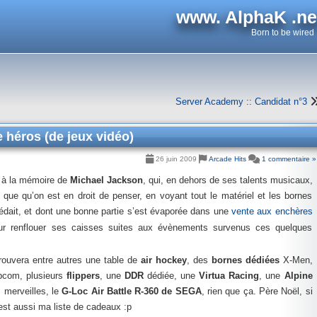
www. AlphaK .ne
Born to be wired
Server Academy :: Candidat n°3
 héros (de jeux vidéo)
26 juin 2009
Arcade Hits
1 commentaire »
e à la mémoire de
Michael Jackson
, qui, en dehors de ses talents musicaux,
 que qu’on est en droit de penser, en voyant tout le matériel et les bornes
édait, et dont une bonne partie s’est évaporée dans une
vente aux enchères
pour renflouer ses caisses suites aux évènements survenus ces quelques
ouvera entre autres une table de
air hockey
, des
bornes dédiées
X-Men,
apcom, plusieurs
flippers
, une
DDR
dédiée, une
Virtua Racing
, une
Alpine
s merveilles, le
G-Loc Air Battle R-360 de SEGA
, rien que ça. Père Noël, si
e est aussi ma liste de cadeaux :p