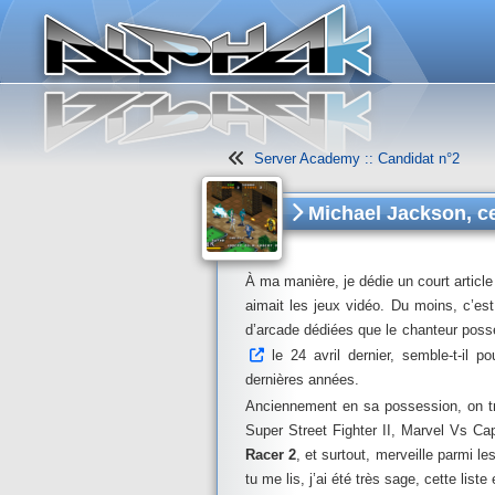
Panneau de gestion des cookies
Server Academy :: Candidat n°2
Michael Jackson, ce
À ma manière, je dédie un court articl
aimait les jeux vidéo. Du moins, c’est
d’arcade dédiées que le chanteur poss
le 24 avril dernier, semble-t-il 
dernières années.
Anciennement en sa possession, on tr
Super Street Fighter II, Marvel Vs C
Racer 2
, et surtout, merveille parmi le
tu me lis, j’ai été très sage, cette list