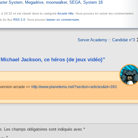
ster System
,
Megadrive
,
moonwalker
,
SEGA
,
System 18
9 à 20:32 et est classé dans la catégorie
Arcade Hits
. Vous pouvez en suivre les commentaires
is du flux
RSS 2.0
. Vous pouvez
laisser un commentaire
.
Server Academy :: Candidat n°3
ichael Jackson, ce héros (de jeux vidéo)”
a version arcade =>
http://www.planetemu.net/?section=articles&id=393
e.
Les champs obligatoires sont indiqués avec
*
*
udo