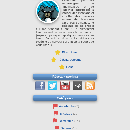
Passionné par les
technologies de
l'informatique et de
l'internet, toujours prêt à
réaliser des créations et
à offrir des services
sortant de l'ordinaire
dans ces domaines, je
présente ici les projets
qui me tiennent à cœur. En présentant
leurs difficultés mais aussi leurs succès,
j'espère partager quelques astuces et
idées. Je suis également l'administrateur
système du serveur qui diffuse la page que
vous lisez :)
Plus d'infos
Téléchargements
Liens
Réseaux sociaux
Catégories
Arcade Hits
(2)
Bricolage
(29)
Domotique
(15)
Général
(16)