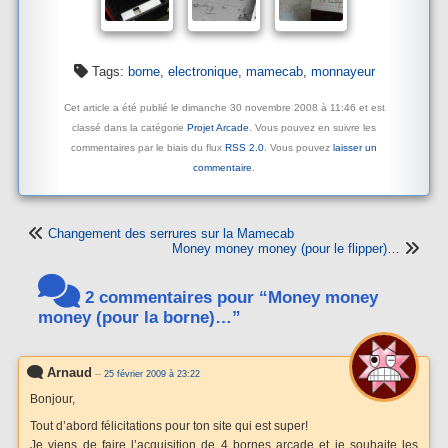
Tags:
borne
,
electronique
,
mamecab
,
monnayeur
Cet article a été publié le dimanche 30 novembre 2008 à 11:46 et est
classé dans la catégorie
Projet Arcade
. Vous pouvez en suivre les
commentaires par le biais du flux
RSS 2.0
. Vous pouvez
laisser un
commentaire
.
Changement des serrures sur la Mamecab
Money money money (pour le flipper)…
2 commentaires pour “Money money
money (pour la borne)…”
Arnaud
--
25 février 2009 à 23:22
Bonjour,
Tout d’abord félicitations pour ton site qui est super!
Je viens de faire l’acquisition de 4 bornes arcade et je souhaite les