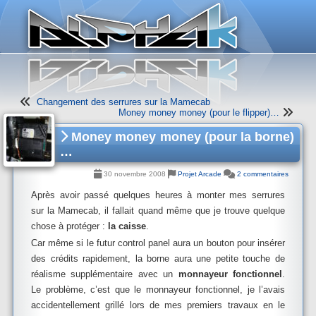
Panneau de gestion des cookies
Changement des serrures sur la Mamecab
Money money money (pour le flipper)…
Money money money (pour la borne)
…
30 novembre 2008
Projet Arcade
2 commentaires
Après avoir passé quelques heures à monter mes serrures
sur la Mamecab, il fallait quand même que je trouve quelque
chose à protéger :
la caisse
.
Car même si le futur control panel aura un bouton pour insérer
des crédits rapidement, la borne aura une petite touche de
réalisme supplémentaire avec un
monnayeur fonctionnel
.
Le problème, c’est que le monnayeur fonctionnel, je l’avais
accidentellement grillé lors de mes premiers travaux en le