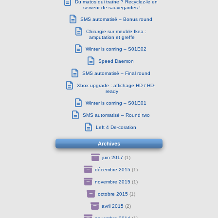
Du matos qui traîne ? Recyclez-le en
serveur de sauvegardes !
SMS automatisé – Bonus round
Chirurgie sur meuble Ikea :
amputation et greffe
Winter is coming – S01E02
Speed Daemon
SMS automatisé – Final round
Xbox upgrade : affichage HD / HD-
ready
Winter is coming – S01E01
SMS automatisé – Round two
Left 4 De-coration
Archives
juin 2017
(1)
décembre 2015
(1)
novembre 2015
(1)
octobre 2015
(1)
avril 2015
(2)