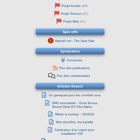
Projet Arcade
(38)
Projet Serveur
(22)
Projet Web
(41)
Spin-offs
AlphaK.net - The Dark Side
Syndication
Connexion
Flux des publications
Flux des commentaires
Articles récents
Un gamepad pour les contrôler tous
SMS automatisé – Extra Bonus
Round Dash EX Plus Alpha
Winter is coming – S01E03
Mes données, ma bataille
Fabrication d’un capot pour
installation VDI