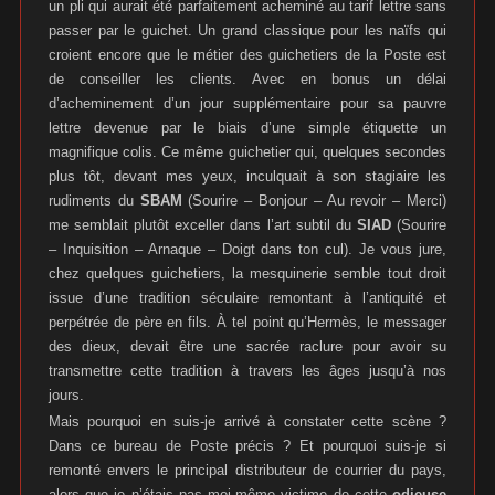
un pli qui aurait été parfaitement acheminé au tarif lettre sans
passer par le guichet. Un grand classique pour les naïfs qui
croient encore que le métier des guichetiers de la Poste est
de conseiller les clients. Avec en bonus un délai
d’acheminement d’un jour supplémentaire pour sa pauvre
lettre devenue par le biais d’une simple étiquette un
magnifique colis. Ce même guichetier qui, quelques secondes
plus tôt, devant mes yeux, inculquait à son stagiaire les
rudiments du
SBAM
(Sourire – Bonjour – Au revoir – Merci)
me semblait plutôt exceller dans l’art subtil du
SIAD
(Sourire
– Inquisition – Arnaque – Doigt dans ton cul). Je vous jure,
chez quelques guichetiers, la mesquinerie semble tout droit
issue d’une tradition séculaire remontant à l’antiquité et
perpétrée de père en fils. À tel point qu’Hermès, le messager
des dieux, devait être une sacrée raclure pour avoir su
transmettre cette tradition à travers les âges jusqu’à nos
jours.
Mais pourquoi en suis-je arrivé à constater cette scène ?
Dans ce bureau de Poste précis ? Et pourquoi suis-je si
remonté envers le principal distributeur de courrier du pays,
alors que je n’étais pas moi-même victime de cette
odieuse