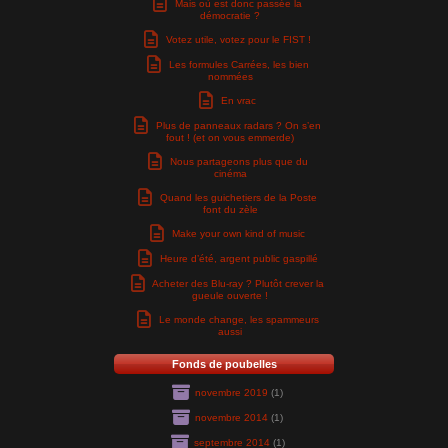
Mais où est donc passée la
démocratie ?
Votez utile, votez pour le FIST !
Les formules Carrées, les bien
nommées
En vrac
Plus de panneaux radars ? On s’en
fout ! (et on vous emmerde)
Nous partageons plus que du
cinéma
Quand les guichetiers de la Poste
font du zèle
Make your own kind of music
Heure d’été, argent public gaspillé
Acheter des Blu-ray ? Plutôt crever la
gueule ouverte !
Le monde change, les spammeurs
aussi
Fonds de poubelles
novembre 2019
(1)
novembre 2014
(1)
septembre 2014
(1)