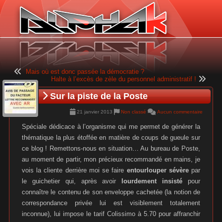
Panneau de gestion des cookies
Mais où est donc passée la démocratie ?
Halte à l’excès de zèle du personnel administratif !
Sur la piste de la Poste
21 janvier 2013
Non classé
Aucun commentaire
Spéciale dédicace à l’organisme qui me permet de générer la
thématique la plus étoffée en matière de coups de gueule sur
ce blog ! Remettons-nous en situation… Au bureau de Poste,
au moment de partir, mon précieux recommandé en mains, je
vois la cliente derrière moi se faire
entourlouper sévère
par
le guichetier qui, après avoir
lourdement insisté
pour
connaître le contenu de son enveloppe cachetée (la notion de
correspondance privée lui est visiblement totalement
inconnue), lui impose le tarif Colissimo à 5.70 pour affranchir