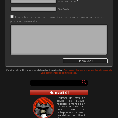
*
Adresse e-mail
Site Web
Enregistrer mon nom, mon e-mail et mon site dans le navigateur pour mon
prochain commentaire.
Ce site utilise Akismet pour réduire les indésirables.
En savoir plus sur comment les données de
vos commentaires sont utilisées
.
Me, myself & I
Pousser un max de
coups de gueule,
regarder le monde d'un
œil critique, faire une
croix sur le
politiquement correct,
rentabiliser sa liberté