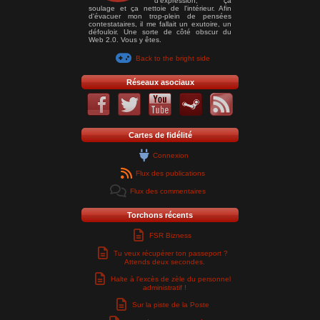
d'expression, ça
soulage et ça nettoie de l'intérieur. Afin
d'évacuer mon trop-plein de pensées
contestataires, il me fallait un exutoire, un
défouloir. Une sorte de côté obscur du
Web 2.0. Vous y êtes.
Back to the bright side
Réseaux asociaux
Cartes de fidélité
Connexion
Flux des publications
Flux des commentaires
Torchons récents
FSR Bizness
Tu veux récupérer ton passeport ?
Attends deux secondes.
Halte à l’excès de zèle du personnel
administratif !
Sur la piste de la Poste