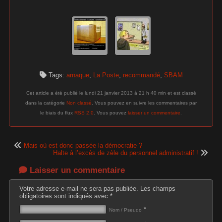
Tags:
arnaque
,
La Poste
,
recommandé
,
SBAM
Cet article a été publié le lundi 21 janvier 2013 à 21 h 40 min et est classé
dans la catégorie
Non classé
. Vous pouvez en suivre les commentaires par
le biais du flux
RSS 2.0
. Vous pouvez
laisser un commentaire
.
Mais où est donc passée la démocratie ?
Halte à l’excès de zèle du personnel administratif !
Laisser un commentaire
Votre adresse e-mail ne sera pas publiée.
Les champs
obligatoires sont indiqués avec
*
*
Nom / Pseudo