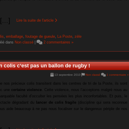
[
…
]
Lire la suite de l'article
lis
,
emballage
,
foutage de gueule
,
La Poste
,
zèle
lié dans
Non classé
|
2 commentaires »
colis c’est pas un ballon de rugby !
13 septembre 2010
Non classé
1 commentaire »
ue nos précieux colis transitent dans les centres de tri de la Poste, ils sont
vec une
certaine violence
. Cette violence, nous l’acceptons malgré nous au
rquable faculté d’occulter les pensées les plus inconfortables. Et puis, le
ectacle dégradant du
lancer de colis fragile
(discipline qui sera reconnue
 nous aide beaucoup à ne pas nous focaliser sur le dangereux périple de nos