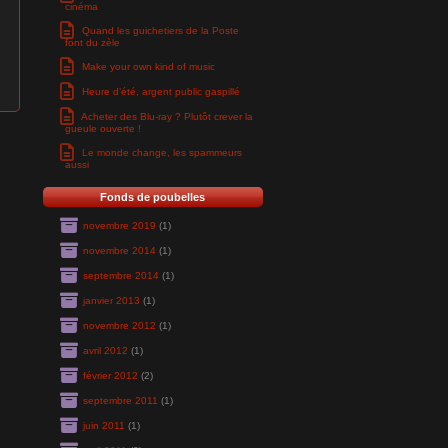
cinéma
Quand les guichetiers de la Poste
font du zèle
Make your own kind of music
Heure d’été, argent public gaspillé
Acheter des Blu-ray ? Plutôt crever la
gueule ouverte !
Le monde change, les spammeurs
aussi
Fonds de poubelles
novembre 2019
(1)
novembre 2014
(1)
septembre 2014
(1)
janvier 2013
(1)
novembre 2012
(1)
avril 2012
(1)
février 2012
(2)
septembre 2011
(1)
juin 2011
(1)