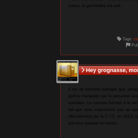
carton, la guichetière me sort :
Tags:
co
Pub
Hey grognasse, mon 
Il est de notoriété publique que, lorsq
parfois manipulés par le personnel a
quotidien. Le cerveau humain a la rema
fait que nous n’assistions pas au sp
officiellement par le C.I.O. en 2012)
précieux paquets en transit.