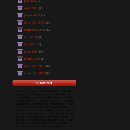
avril 2011
(2)
mars 2011
(1)
janvier 2011
(1)
décembre 2010
(1)
septembre 2010
(2)
août 2010
(1)
juin 2010
(1)
mars 2010
(3)
février 2010
(1)
décembre 2009
(4)
novembre 2009
(2)
Disclaimer
Attention : Ce site comporte certaines
pages dont les propos et la vulgarité sont
susceptibles d'entrainer des maux de tête,
hallucinations, vomissements, pertes
d'équilibre, épilepsies, saignement des
yeux. Il est fortement recommandé de
demander un avis médical avant toute
lecture et de limiter au maximum le temps
effectif d'exposition. Le webmaster ne
pourra être tenu responsable des effets
néfastes sur l'organisme des visiteurs en
cas de non-respect de ces consignes.