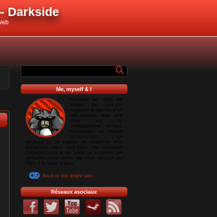
– Darkside
 web
Me, myself & I
Pousser un max de
coups de gueule,
regarder le monde d'un
œil critique, faire une
croix sur le
politiquement correct,
rentabiliser sa liberté
d'expression, ça
soulage et ça nettoie de l'intérieur. Afin
d'évacuer mon trop-plein de pensées
contestataires, il me fallait un exutoire, un
défouloir. Une sorte de côté obscur du
Web 2.0. Vous y êtes.
Back to the bright side
Réseaux asociaux