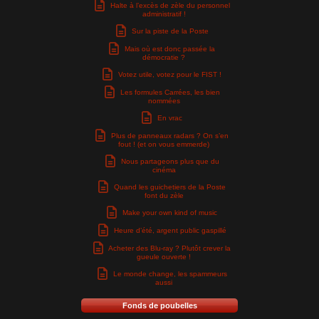
Halte à l’excès de zèle du personnel
administratif !
Sur la piste de la Poste
Mais où est donc passée la
démocratie ?
Votez utile, votez pour le FIST !
Les formules Carrées, les bien
nommées
En vrac
Plus de panneaux radars ? On s’en
fout ! (et on vous emmerde)
Nous partageons plus que du
cinéma
Quand les guichetiers de la Poste
font du zèle
Make your own kind of music
Heure d’été, argent public gaspillé
Acheter des Blu-ray ? Plutôt crever la
gueule ouverte !
Le monde change, les spammeurs
aussi
Fonds de poubelles