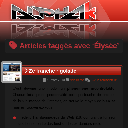
Panneau de gestion des cookies
Articles taggés avec ‘Élysée’
Ze franche rigolade
31 mars 2010
Non classé
Aucun commentaire
C’est devenu une mode, un
phénomène incontrôlable
.
Chaque fois qu’une personnalité politique touche de près ou
de loin le monde de l’internet, on trouve le moyen de
bien se
marrer
. Souvenez-vous :
Frédéric
l’ambassadeur du Web 2.0
, cumulant à lui seul
une bonne partie des best-of de ces derniers mois.