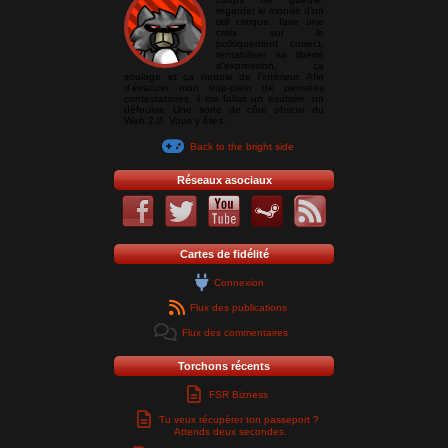
regarder le monde d'un
œil critique, faire une
croix sur le
politiquement correct,
rentabiliser sa liberté
d'expression, ça
soulage et ça nettoie de l'intérieur. Afin
d'évacuer mon trop-plein de pensées
contestataires, il me fallait un exutoire, un
défouloir. Une sorte de côté obscur du
Web 2.0. Vous y êtes.
Back to the bright side
Réseaux asociaux
Cartes de fidélité
Connexion
Flux des publications
Flux des commentaires
Torchons récents
FSR Bizness
Tu veux récupérer ton passeport ?
Attends deux secondes.