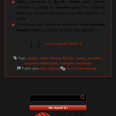
Nadine annonçant la
fin du monde
avec l’arrivée
d’internet et partant en
croisade
contre les méchants
vilains qui critiquent ouvertement ses belles pensées sur
la toile.
Christine qui nous dévoile en exclusivité le
tout nouveau
firewall
intégré à la version 3.2 de la suite OpenOffice.
[
…
]
Lire la suite de l'article
Tags:
anglais
,
droits d'auteur
,
Élysée
,
Hadopi
,
président
,
propriété intellectuelle
,
Rodolphe
,
webdesign
Publié dans
Non classé
|
Aucun commentaire »
Me, myself & I
Pousser un max de
coups de gueule,