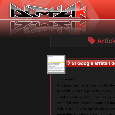
Panneau de gestion des cookies
Articl
Si Google arrêtait 
Tout se perd.
À commencer par le plaisir d’utilisat
recherche de loin le plus
rapide
, le pl
« Ask Google », qu’on disait même po
sont réutilisées par le commun des mo
Aujourd’hui, le voila investi par la
pub
neutralité
de certains résultats, mais