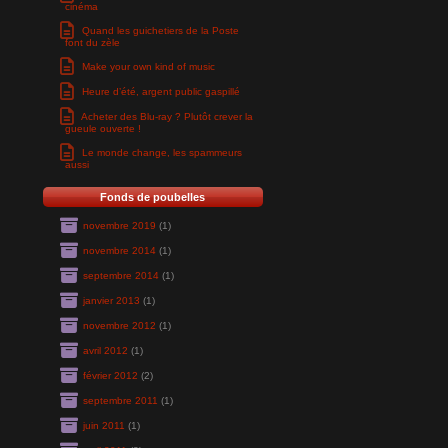
cinéma
Quand les guichetiers de la Poste
font du zèle
Make your own kind of music
Heure d’été, argent public gaspillé
Acheter des Blu-ray ? Plutôt crever la
gueule ouverte !
Le monde change, les spammeurs
aussi
Fonds de poubelles
novembre 2019
(1)
novembre 2014
(1)
septembre 2014
(1)
janvier 2013
(1)
novembre 2012
(1)
avril 2012
(1)
février 2012
(2)
septembre 2011
(1)
juin 2011
(1)