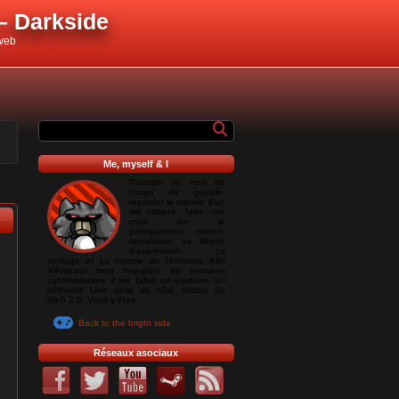
– Darkside
 web
Me, myself & I
Pousser un max de
coups de gueule,
regarder le monde d'un
œil critique, faire une
croix sur le
politiquement correct,
rentabiliser sa liberté
d'expression, ça
soulage et ça nettoie de l'intérieur. Afin
d'évacuer mon trop-plein de pensées
contestataires, il me fallait un exutoire, un
défouloir. Une sorte de côté obscur du
Web 2.0. Vous y êtes.
Back to the bright side
Réseaux asociaux