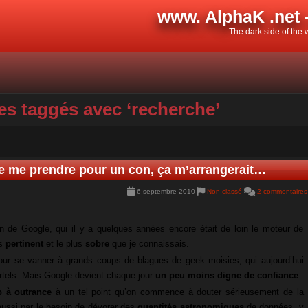
www. AlphaK .net 
The dark side of the
es taggés avec ‘recherche’
de me prendre pour un con, ça m’arrangerait…
6 septembre 2010
Non classé
2 commentaires
ion de Google, qui il y a quelques années encore était de loin le moteur de
us
pertinent
et le plus
sobre
que je connaissais.
ur se vanner à grands coups de blagues de geek moisies, qui aujourd’hui
rtels. Mais Google devient chaque jour
un peu moins digne de confiance
.
 à outrance
à un tel point qu’on commence à douter sérieusement de la
 aussi par le besoin de dévorer des
quantités astronomiques
de données, y