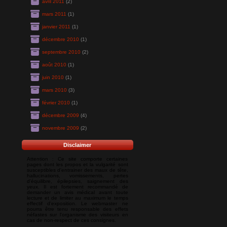
avril 2011
(2)
mars 2011
(1)
janvier 2011
(1)
décembre 2010
(1)
septembre 2010
(2)
août 2010
(1)
juin 2010
(1)
mars 2010
(3)
février 2010
(1)
décembre 2009
(4)
novembre 2009
(2)
Disclaimer
Attention : Ce site comporte certaines
pages dont les propos et la vulgarité sont
susceptibles d'entrainer des maux de tête,
hallucinations, vomissements, pertes
d'équilibre, épilepsies, saignement des
yeux. Il est fortement recommandé de
demander un avis médical avant toute
lecture et de limiter au maximum le temps
effectif d'exposition. Le webmaster ne
pourra être tenu responsable des effets
néfastes sur l'organisme des visiteurs en
cas de non-respect de ces consignes.