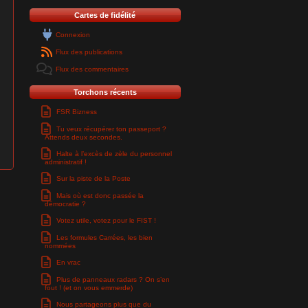
Cartes de fidélité
Connexion
Flux des publications
Flux des commentaires
Torchons récents
FSR Bizness
Tu veux récupérer ton passeport ?
Attends deux secondes.
Halte à l’excès de zèle du personnel
administratif !
Sur la piste de la Poste
Mais où est donc passée la
démocratie ?
Votez utile, votez pour le FIST !
Les formules Carrées, les bien
nommées
En vrac
Plus de panneaux radars ? On s’en
fout ! (et on vous emmerde)
Nous partageons plus que du