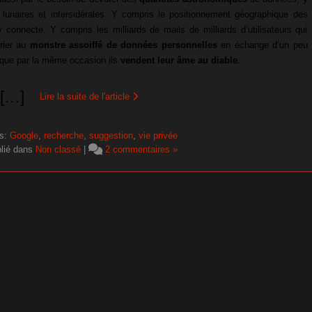
 lunaires et intersidérales. Y compris le positionnement géographique des
 connecte. Y compris les milliards de mails de milliards d’utilisateurs qui
rier au
monstre assoiffé de données personnelles
en échange d’un peu
 que par la même occasion ils
vendent leur âme au diable
.
[
…
]
Lire la suite de l'article
s:
Google
,
recherche
,
suggestion
,
vie privée
lié dans
Non classé
|
2 commentaires »