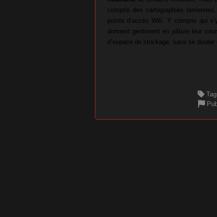
compris des cartographies terriennes,
points d’accès Wifi. Y compris qui s’y
donnent gentiment en pâture leur cour
d’espace de stockage, sans se douter
Tag
Pub