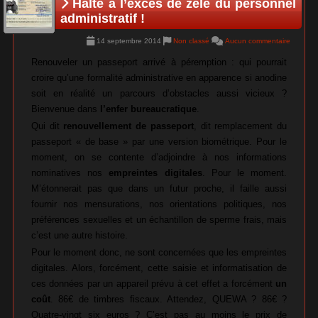
Halte à l’excès de zèle du personnel
administratif !
14 septembre 2014
Non classé
Aucun commentaire
Renouveler un passeport arrivé à péremption : qui pourrait
croire qu’une formalité administrative en apparence si anodine
soit en réalité un parcours d’obstacles aussi vicieux ?
Bienvenue dans
l’enfer bureaucratique
.
Qui dit
renouvellement de passeport
, dit remplacement du
passeport « de base » par une version biométrique. Pour le
moment, on se contente d’adjoindre à nos informations
nominatives nos
empreintes digitales
. Pour le moment.
M’étonnerait pas que dans un futur proche, il faille aussi
fournir nos mensurations, nos orientations politiques, nos
préférences sexuelles et un échantillon de sperme frais, mais
c’est une autre histoire.
Pour le moment donc, ne sont concernées que les empreintes
digitales. Alors, forcément, cette saisie et informatisation de
ces données par un appareil prévu à cet effet a forcément
un
coût
. 86€ de timbres fiscaux. Attendez, QUEWA ? 86€ ?
Quatre-vingt six euros ? C’est pas au moins le prix de