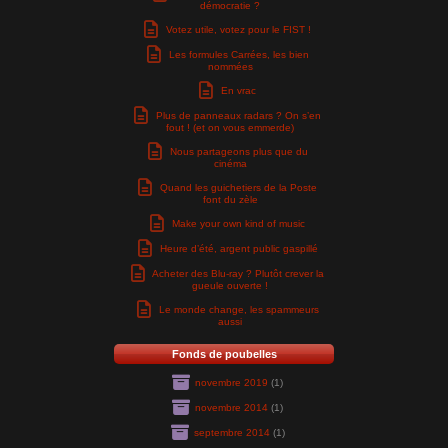
démocratie ?
Votez utile, votez pour le FIST !
Les formules Carrées, les bien
nommées
En vrac
Plus de panneaux radars ? On s’en
fout ! (et on vous emmerde)
Nous partageons plus que du
cinéma
Quand les guichetiers de la Poste
font du zèle
Make your own kind of music
Heure d’été, argent public gaspillé
Acheter des Blu-ray ? Plutôt crever la
gueule ouverte !
Le monde change, les spammeurs
aussi
Fonds de poubelles
novembre 2019
(1)
novembre 2014
(1)
septembre 2014
(1)