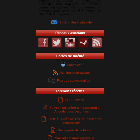
soulage et ça nettoie de l'intérieur. Afin
d'évacuer mon trop-plein de pensées
contestataires, il me fallait un exutoire, un
défouloir. Une sorte de côté obscur du
Web 2.0. Vous y êtes.
Back to the bright side
Réseaux asociaux
Cartes de fidélité
Connexion
Flux des publications
Flux des commentaires
Torchons récents
FSR Bizness
Tu veux récupérer ton passeport ?
Attends deux secondes.
Halte à l’excès de zèle du personnel
administratif !
Sur la piste de la Poste
Mais où est donc passée la