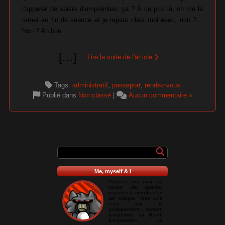
l’appareil de saisie d’empreintes, ça ? À ce prix là, on me le
remet en fin de séance et je repars chez moi avec, non ?…
Non ? Ah bon.
[
…
]
Lire la suite de l'article
Tags:
administratif
,
passeport
,
rendez-vous
Publié dans
Non classé
|
Aucun commentaire »
Me, myself & I
Pousser un max de
coups de gueule,
regarder le monde d'un
œil critique, faire une
croix sur le
politiquement correct,
rentabiliser sa liberté
d'expression, ça