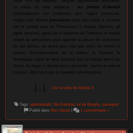
l’était. Plus que palpable : tangible, oppressante, étouffante.
La cause de cette angoisse : des
photos d’identité
potentiellement non conformes, dixit l’agent communal,
malgré mes infimes
précautions
pour bien veiller à me faire
tirer le portrait dans un Photomaton ® marque déposée, all
rights reserved, agréé par le Ministère de l’Intérieur, et malgré
autant de précautions pour apporter la preuve de conformité
de ces photos, en ayant pour cela pris soins de relever le
numéro d’immatriculation de la cabine, et d’obtenir le
témoignage signé de deux quidams pris au hasard parmi les
clients du Super U déambulant à proximité, comme le prévoit
l’article L.418-2 du code de branlette administrative.
[
…
]
Lire la suite de l'article
Tags:
administratif
,
file d'attente
,
loi de Murphy
,
passeport
Publié dans
Non classé
|
1 commentaire »