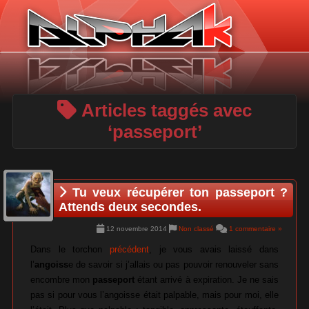
Panneau de gestion des cookies
Articles taggés avec
‘passeport’
Tu veux récupérer ton passeport ?
Attends deux secondes.
12 novembre 2014
Non classé
1 commentaire »
Dans le torchon
précédent
, je vous avais laissé dans
l’
angoiss
e de savoir si j’allais ou pas pouvoir renouveler sans
encombre mon
passeport
étant arrivé à expiration. Je ne sais
pas si pour vous l’angoisse était palpable, mais pour moi, elle