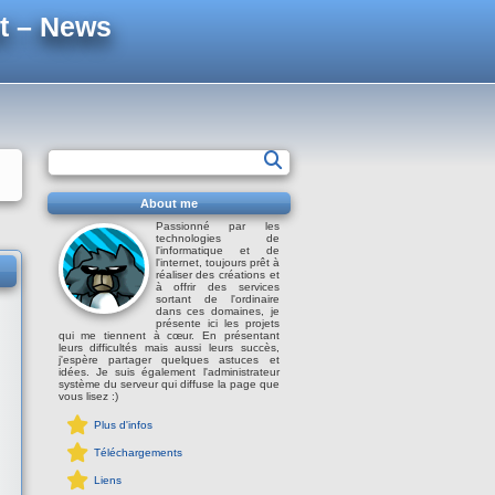
t – News
About me
Passionné par les
technologies de
l'informatique et de
l'internet, toujours prêt à
réaliser des créations et
à offrir des services
sortant de l'ordinaire
dans ces domaines, je
présente ici les projets
qui me tiennent à cœur. En présentant
leurs difficultés mais aussi leurs succès,
j'espère partager quelques astuces et
idées. Je suis également l'administrateur
système du serveur qui diffuse la page que
vous lisez :)
Plus d'infos
Téléchargements
Liens