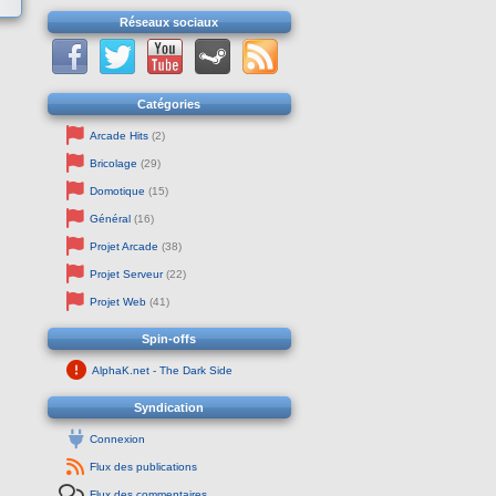
Réseaux sociaux
Catégories
Arcade Hits
(2)
Bricolage
(29)
Domotique
(15)
Général
(16)
Projet Arcade
(38)
Projet Serveur
(22)
Projet Web
(41)
Spin-offs
AlphaK.net - The Dark Side
Syndication
Connexion
Flux des publications
Flux des commentaires