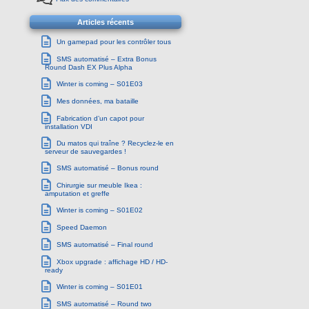
Articles récents
Un gamepad pour les contrôler tous
SMS automatisé – Extra Bonus
Round Dash EX Plus Alpha
Winter is coming – S01E03
Mes données, ma bataille
Fabrication d’un capot pour
installation VDI
Du matos qui traîne ? Recyclez-le en
serveur de sauvegardes !
SMS automatisé – Bonus round
Chirurgie sur meuble Ikea :
amputation et greffe
Winter is coming – S01E02
Speed Daemon
SMS automatisé – Final round
Xbox upgrade : affichage HD / HD-
ready
Winter is coming – S01E01
SMS automatisé – Round two