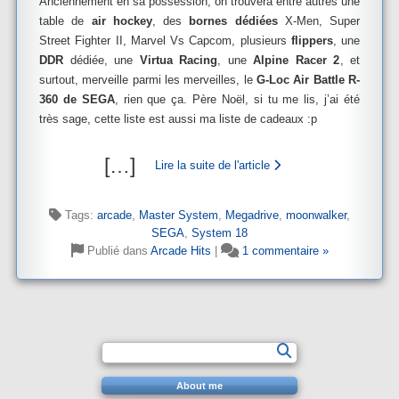
Anciennement en sa possession, on trouvera entre autres une
table de
air hockey
, des
bornes dédiées
X-Men, Super
Street Fighter II, Marvel Vs Capcom, plusieurs
flippers
, une
DDR
dédiée, une
Virtua Racing
, une
Alpine Racer 2
, et
surtout, merveille parmi les merveilles, le
G-Loc Air Battle R-
360 de SEGA
, rien que ça. Père Noël, si tu me lis, j’ai été
très sage, cette liste est aussi ma liste de cadeaux :p
[
…
]
Lire la suite de l'article
Tags:
arcade
,
Master System
,
Megadrive
,
moonwalker
,
SEGA
,
System 18
Publié dans
Arcade Hits
|
1 commentaire »
About me