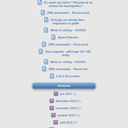
Du matos qui traîne ? Recyclez-le en
serveur de sauvegardes !
SMS automatisé – Bonus round
Chirurgie sur meuble Ikea :
amputation et greffe
Winter is coming – S01E02
Speed Daemon
SMS automatisé – Final round
Xbox upgrade : affichage HD / HD-
ready
Winter is coming – S01E01
SMS automatisé – Round two
Left 4 De-coration
Archives
juin 2017
(1)
décembre 2015
(1)
novembre 2015
(1)
octobre 2015
(1)
avril 2015
(2)