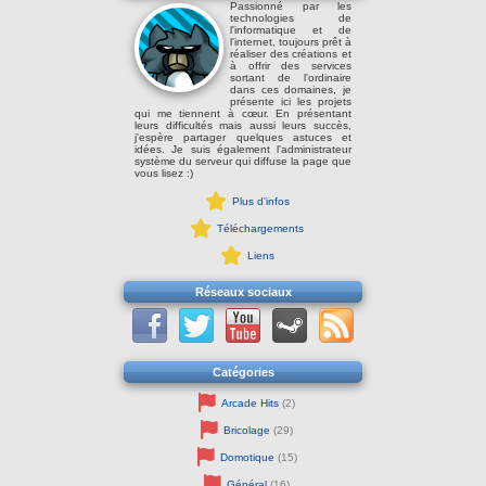
Passionné par les
technologies de
l'informatique et de
l'internet, toujours prêt à
réaliser des créations et
à offrir des services
sortant de l'ordinaire
dans ces domaines, je
présente ici les projets
qui me tiennent à cœur. En présentant
leurs difficultés mais aussi leurs succès,
j'espère partager quelques astuces et
idées. Je suis également l'administrateur
système du serveur qui diffuse la page que
vous lisez :)
Plus d'infos
Téléchargements
Liens
Réseaux sociaux
Catégories
Arcade Hits
(2)
Bricolage
(29)
Domotique
(15)
Général
(16)