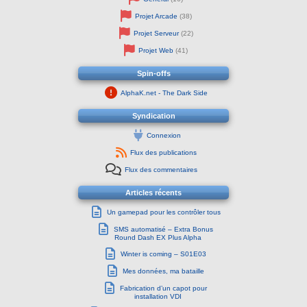
Projet Arcade
(38)
Projet Serveur
(22)
Projet Web
(41)
Spin-offs
AlphaK.net - The Dark Side
Syndication
Connexion
Flux des publications
Flux des commentaires
Articles récents
Un gamepad pour les contrôler tous
SMS automatisé – Extra Bonus
Round Dash EX Plus Alpha
Winter is coming – S01E03
Mes données, ma bataille
Fabrication d’un capot pour
installation VDI