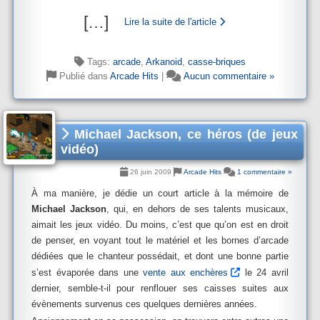
[
…
]
Lire la suite de l'article
Tags:
arcade
,
Arkanoid
,
casse-briques
Publié dans
Arcade Hits
|
Aucun commentaire »
Michael Jackson, ce héros (de jeux
vidéo)
26 juin 2009
Arcade Hits
1 commentaire »
À ma manière, je dédie un court article à la mémoire de
Michael Jackson
, qui, en dehors de ses talents musicaux,
aimait les jeux vidéo. Du moins, c’est que qu’on est en droit
de penser, en voyant tout le matériel et les bornes d’arcade
dédiées que le chanteur possédait, et dont une bonne partie
s’est évaporée dans une
vente aux enchères
le 24 avril
dernier, semble-t-il pour renflouer ses caisses suites aux
évènements survenus ces quelques dernières années.