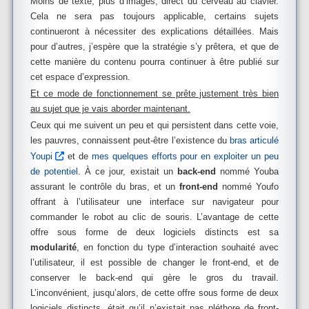
Moins de texte, plus d’images, direct du cerveau au clavier.
Cela ne sera pas toujours applicable, certains sujets
continueront à nécessiter des explications détaillées. Mais
pour d’autres, j’espère que la stratégie s’y prêtera, et que de
cette manière du contenu pourra continuer à être publié sur
cet espace d’expression.
Et ce mode de fonctionnement se prête justement très bien
au sujet que je vais aborder maintenant.
Ceux qui me suivent un peu et qui persistent dans cette voie,
les pauvres, connaissent peut-être l’existence du
bras articulé
Youpi
et de
mes quelques efforts pour en exploiter un peu
de potentiel
. À ce jour, existait un
back-end
nommé Youba
assurant le contrôle du bras, et un
front-end
nommé Youfo
offrant à l’utilisateur une interface sur navigateur pour
commander le robot au clic de souris. L’avantage de cette
offre sous forme de deux logiciels distincts est sa
modularité
, en fonction du type d’interaction souhaité avec
l’utilisateur, il est possible de changer le front-end, et de
conserver le back-end qui gère le gros du travail.
L’inconvénient, jusqu’alors, de cette offre sous forme de deux
logiciels distincts, était qu’il n’existait pas pléthore de front-