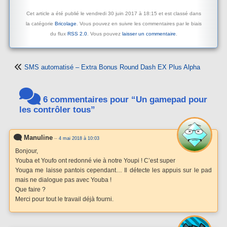
Cet article a été publié le vendredi 30 juin 2017 à 18:15 et est classé dans
la catégorie
Bricolage
. Vous pouvez en suivre les commentaires par le biais
du flux
RSS 2.0
. Vous pouvez
laisser un commentaire
.
SMS automatisé – Extra Bonus Round Dash EX Plus Alpha
6 commentaires pour “Un gamepad pour
les contrôler tous”
Manuline
--
4 mai 2018 à 10:03
Bonjour,
Youba et Youfo ont redonné vie à notre Youpi ! C’est super
Youga me laisse pantois cependant… Il détecte les appuis sur le pad
mais ne dialogue pas avec Youba !
Que faire ?
Merci pour tout le travail déjà fourni.