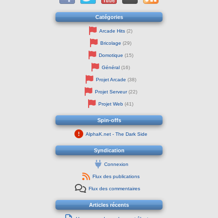
Catégories
Arcade Hits
(2)
Bricolage
(29)
Domotique
(15)
Général
(16)
Projet Arcade
(38)
Projet Serveur
(22)
Projet Web
(41)
Spin-offs
AlphaK.net - The Dark Side
Syndication
Connexion
Flux des publications
Flux des commentaires
Articles récents