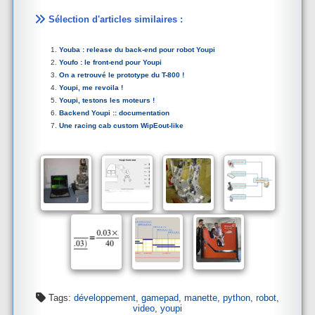
Sélection d'articles similaires :
Youba : release du back-end pour robot Youpi
Youfo : le front-end pour Youpi
On a retrouvé le prototype du T-800 !
Youpi, me revoila !
Youpi, testons les moteurs !
Backend Youpi :: documentation
Une racing cab custom WipEout-like
Tags:
développement
,
gamepad
,
manette
,
python
,
robot
,
video
,
youpi