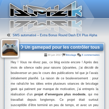
Panneau de gestion des cookies
SMS automatisé – Extra Bonus Round Dash EX Plus Alpha
Un gamepad pour les contrôler tous
30 juin 2017
Bricolage
6 commentaires
Hey ! Vous ne rêvez pas, ce blog existe encore ! Après des
mois de silence radio pour raisons (a)variées, j’ai décidé de
bouleverser un peu le cours des publications tel que je l’avais
initialement planifié. La raison de ce bouleversement : pour
me rafraîchir les idées entre plusieurs séances de bricolage
geek qui patinent par manque de motivation, j’ai entrepris la
réalisation d’un
projet d’envergure plus modeste
, qui me
travaillait depuis longtemps. Ce projet était surtout
susceptible d’être terminé en peu de temps, et avec un peu