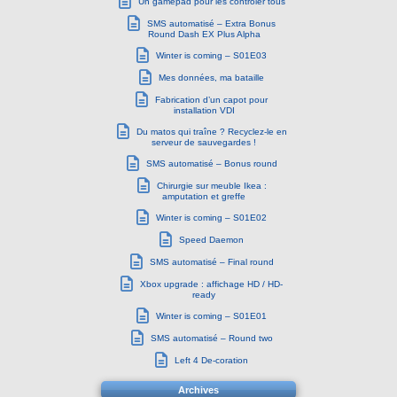
Un gamepad pour les contrôler tous
SMS automatisé – Extra Bonus
Round Dash EX Plus Alpha
Winter is coming – S01E03
Mes données, ma bataille
Fabrication d’un capot pour
installation VDI
Du matos qui traîne ? Recyclez-le en
serveur de sauvegardes !
SMS automatisé – Bonus round
Chirurgie sur meuble Ikea :
amputation et greffe
Winter is coming – S01E02
Speed Daemon
SMS automatisé – Final round
Xbox upgrade : affichage HD / HD-
ready
Winter is coming – S01E01
SMS automatisé – Round two
Left 4 De-coration
Archives