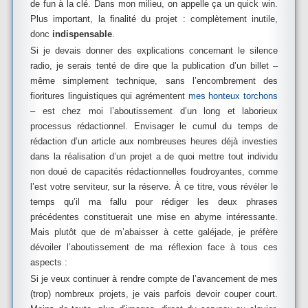
de fun à la clé. Dans mon milieu, on appelle ça un quick win.
Plus important, la finalité du projet : complètement inutile,
donc
indispensable
.
Si je devais donner des explications concernant le silence
radio, je serais tenté de dire que la publication d’un billet –
même simplement technique, sans l’encombrement des
fioritures linguistiques qui agrémentent
mes honteux torchons
– est chez moi l’aboutissement d’un long et laborieux
processus rédactionnel. Envisager le cumul du temps de
rédaction d’un article aux nombreuses heures déjà investies
dans la réalisation d’un projet a de quoi mettre tout individu
non doué de capacités rédactionnelles foudroyantes, comme
l’est votre serviteur, sur la réserve. À ce titre, vous révéler le
temps qu’il ma fallu pour rédiger les deux phrases
précédentes constituerait une mise en abyme intéressante.
Mais plutôt que de m’abaisser à cette galéjade, je préfère
dévoiler l’aboutissement de ma réflexion face à tous ces
aspects :
Si je veux continuer à rendre compte de l’avancement de mes
(trop) nombreux projets, je vais parfois devoir couper court.