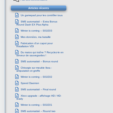
Articles récents
Un gamepad pour les contrôler tous
SMS automatisé – Extra Bonus
Round Dash EX Plus Alpha
Winter is coming – S01E03
Mes données, ma bataille
Fabrication d’un capot pour
installation VDI
Du matos qui traîne ? Recyclez-le en
serveur de sauvegardes !
SMS automatisé – Bonus round
Chirurgie sur meuble Ikea :
amputation et greffe
Winter is coming – S01E02
Speed Daemon
SMS automatisé – Final round
Xbox upgrade : affichage HD / HD-
ready
Winter is coming – S01E01
SMS automatisé – Round two