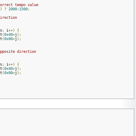
orrect tempo value
)
?
2000
:
1500
;
irection
s
;
 i
++)
{
pt
(
0x40
+
j
);
pt
(
0x00
+
j
);
pposite direction
s
;
 i
++)
{
pt
(
0x40
+
j
);
pt
(
0x00
+
j
);