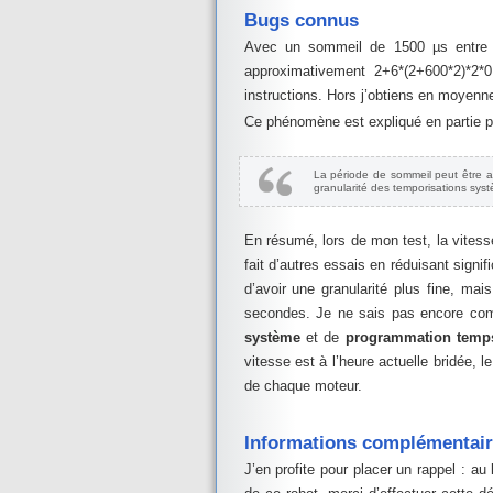
Bugs connus
Avec un sommeil de 1500 µs entre c
approximativement 2+6*(2+600*2)*2
instructions. Hors j’obtiens en moyen
Ce phénomène est expliqué en partie pa
La période de sommeil peut être a
granularité des temporisations sys
En résumé, lors de mon test, la vites
fait d’autres essais en réduisant signi
d’avoir une granularité plus fine, m
secondes. Je ne sais pas encore comm
système
et de
programmation temps
vitesse est à l’heure actuelle bridée
de chaque moteur.
Informations complémentai
J’en profite pour placer un rappel : 