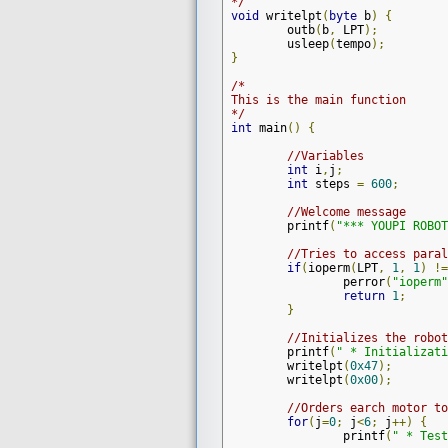
*/
void
 writelpt
(
byte
 b
)
{
	outb
(
b
,
 LPT
);
	usleep
(
tempo
);
}
/*

This is the main function

*/
int
 main
()
{
//Variables
int
 i
,
j
;
int
 steps 
=
600
;
//Welcome message
	printf
(
"*** YOUPI ROBOT
//Tries to access paral
if
(
ioperm
(
LPT
,
1
,
1
)
!=
		perror
(
"ioperm"
return
1
;
}
//Initializes the robot
	printf
(
" * Initializati
	writelpt
(
0x47
);
	writelpt
(
0x00
);
//Orders earch motor to
for
(
j
=
0
;
 j
<
6
;
 j
++)
{
		printf
(
" * Test