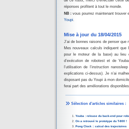
de ce robot, merci d’effectuer cette
réponses profitent à tout le monde.
NB :
vous pourrez maintenant trouver en 
Youpi
.
Mise à jour du 18/04/2015
J’ai de bonnes raisons de penser que 
Mes nouveaux calculs indiquent que l
pour le moteur de la base) au lieu 
d’exécution de robotest et de Youba
l’utilisation de l’instruction nanosl
explications ci-dessus). Je n’ai malh
disposant pas du Youpi à mon domicil
ferai part des améliorations disponible
Sélection d'articles similaires :
Youba : release du back-end pour rob
On a retrouvé le prototype du T-800 !
Pong Clock :: calcul des trajectoires