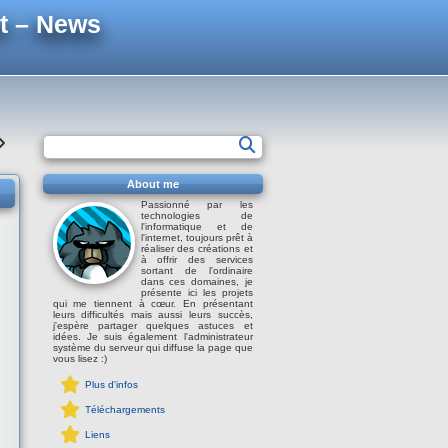
t – News
About me
Passionné par les
technologies de
l'informatique et de
l'internet, toujours prêt à
réaliser des créations et
à offrir des services
sortant de l'ordinaire
dans ces domaines, je
présente ici les projets
qui me tiennent à cœur. En présentant
leurs difficultés mais aussi leurs succès,
j'espère partager quelques astuces et
idées. Je suis également l'administrateur
système du serveur qui diffuse la page que
vous lisez :)
Plus d'infos
Téléchargements
Liens