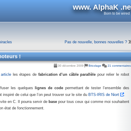
www. AlphaK .ne
Born to be wired
iracles
Pas de nouvelle, bonnes nouvelles ?
moteurs !
30 décembre 2009
Bricolage
21 commentaires
 article
les étapes de
fabrication d’un câble parallèle
pour relier le robot
ffuser les quelques
lignes de code
permettant de tester l’ensemble des
nspiré de celui que l’on peut trouver sur le site du
BTS-IRIS de Niort
.
ite en C. Il pourra servir de
base
pour tous ceux qui comme moi souhaitent
bon état de fonctionnement.