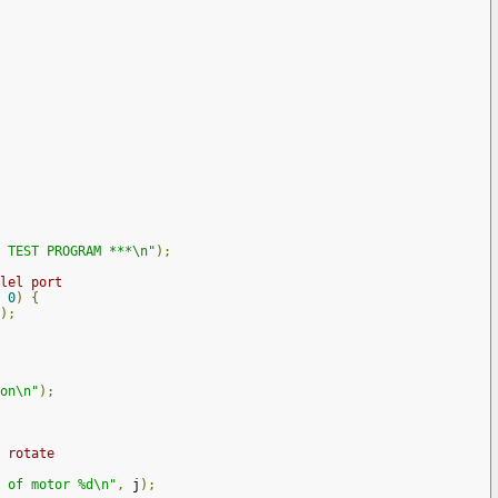
 TEST PROGRAM ***\n"
);
lel port
0
)
{
);
on\n"
);
 rotate
 of motor %d\n"
,
 j
);