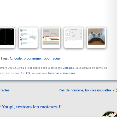
Tags:
C
,
code
,
programme
,
robot
,
youpi
écembre 2009 à 14:51 et est classé dans la catégorie
Bricolage
. Vous pouvez en suivre les
 le biais du flux
RSS 2.0
. Vous pouvez
laisser un commentaire
.
iracles
Pas de nouvelle, bonnes nouvelles ?
Youpi, testons les moteurs !”