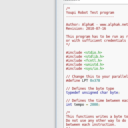
/*

Youpi Robot Test program

------------------------

Author: AlphaK - www.alphak.net

Revision: 2010-07-16

This program has to be run as r
or with sufficient credentials 
*/
#include
<stdio.h>
#include
<stdlib.h>
#include
<fcntl.h>
#include
<unistd.h>
#include
<sys/io.h>
// Change this to your parallel
#define
 LPT 
0x378
// Defines the byte type
typedef
unsigned
char
byte
;
// Defines the time between eac
int
 tempo 
=
2000
;
/*

This functions writes a byte to
Do not use any other way to do 
between each instruction.
