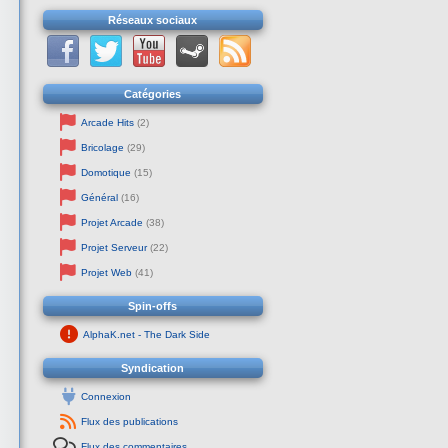
Réseaux sociaux
Catégories
Arcade Hits
(2)
Bricolage
(29)
Domotique
(15)
Général
(16)
Projet Arcade
(38)
Projet Serveur
(22)
Projet Web
(41)
Spin-offs
AlphaK.net - The Dark Side
Syndication
Connexion
Flux des publications
Flux des commentaires