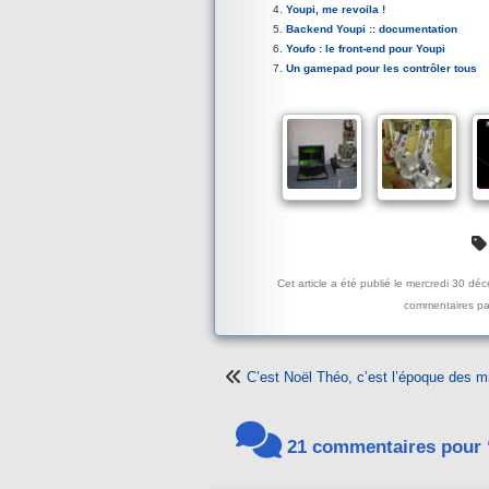
Youpi, me revoila !
Backend Youpi :: documentation
Youfo : le front-end pour Youpi
Un gamepad pour les contrôler tous
Cet article a été publié le mercredi 30 d
commentaires par
C’est Noël Théo, c’est l’époque des m
21 commentaires pour “