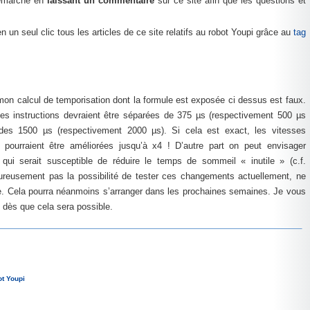
 démarche en
laissant un commentaire
sur ce site afin que les questions et
un seul clic tous les articles de ce site relatifs au robot Youpi grâce au
tag
mon calcul de temporisation dont la formule est exposée ci dessus est faux.
es instructions devraient être séparées de 375 µs (respectivement 500 µs
des 1500 µs (respectivement 2000 µs). Si cela est exact, les vitesses
 pourraient être améliorées jusqu’à x4 ! D’autre part on peut envisager
eep qui serait susceptible de réduire le temps de sommeil « inutile » (c.f.
eureusement pas la possibilité de tester ces changements actuellement, ne
e. Cela pourra néanmoins s’arranger dans les prochaines semaines. Je vous
s dès que cela sera possible.
ot Youpi