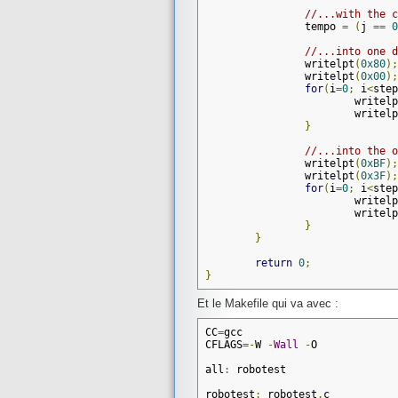
//...with the c
		tempo 
=
(
j 
==
0
//...into one d
		writelpt
(
0x80
);
		writelpt
(
0x00
);
for
(
i
=
0
;
 i
<
step
			writel
			writel
}
//...into the o
		writelpt
(
0xBF
);
		writelpt
(
0x3F
);
for
(
i
=
0
;
 i
<
step
			writel
			writel
}
}
return
0
;
}
Et le Makefile qui va avec :
CC
=
gcc

CFLAGS
=-
W 
-
Wall
-
O

all
:
 robotest

robotest
:
 robotest
.
c
