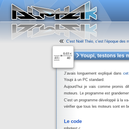
Panneau de gestion des cookies
C’est Noël Théo, c’est l’époque des m
Youpi, testons les 
J’avais longuement expliqué dans
cet
Youpi à un PC standard.
Aujourd’hui je vais comme promis di
moteurs. Le programme est grandement i
C’est un programme développé à la va-v
vérifier que tous les moteurs sont en 
Le code
robotest.c