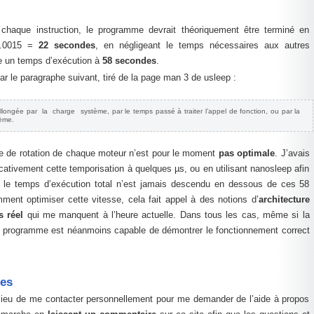
haque instruction, le programme devrait théoriquement être terminé en
*0.0015 =
22 secondes
, en négligeant le temps nécessaires aux autres
ne un temps d’exécution à
58 secondes
.
r le paragraphe suivant, tiré de la page man 3 de usleep :
llongée par la charge système, par le temps passé à traiter l’appel de fonction, ou par la
tème.
se de rotation de chaque moteur n’est pour le moment
pas optimale
. J’avais
ficativement cette temporisation à quelques µs, ou en utilisant nanosleep afin
ais le temps d’exécution total n’est jamais descendu en dessous de ces 58
ent optimiser cette vitesse, cela fait appel à des notions d’
architecture
 réel
qui me manquent à l’heure actuelle. Dans tous les cas, même si la
, le programme est néanmoins capable de démontrer le fonctionnement correct
res
au lieu de me contacter personnellement pour me demander de l’aide à propos