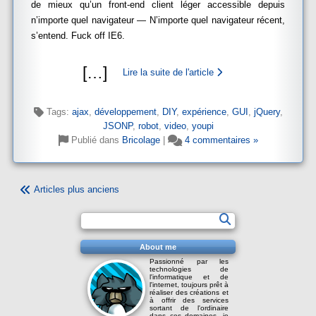
de mieux qu’un front-end client léger accessible depuis
n’importe quel navigateur — N’importe quel navigateur récent,
s’entend. Fuck off IE6.
[
…
]
Lire la suite de l'article
Tags:
ajax
,
développement
,
DIY
,
expérience
,
GUI
,
jQuery
,
JSONP
,
robot
,
video
,
youpi
Publié dans
Bricolage
|
4 commentaires »
Articles plus anciens
About me
Passionné par les
technologies de
l'informatique et de
l'internet, toujours prêt à
réaliser des créations et
à offrir des services
sortant de l'ordinaire
dans ces domaines, je