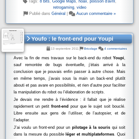
Tags:
8 bits
,
Google Maps
,
hoax
,
poisson d'avril
,
retrogaming
,
video
Publié dans
Général
|
Aucun commentaire »
Youfo : le front-end pour Youpi
13 septembre 2011
Bricolage
4 commentaires
Avec la fin de mes travaux sur le back-end du robot
Youpi
,
sauf remontée de bugs éventuelle, j’étais arrivé à la
conclusion que je pouvais enfin passer à autre chose. Mais
en même temps, j’avais sous la main un back-end plutôt
abouti et pas avare en possibilités, et rien d’autre pour faciliter
la manipulation du robot ou l’élaboration de scripts.
Je devais me rendre à l’évidence : il fallait que je réalise
rapidement un petit
front-end
pour que le sujet soit bouclé.
Libre ensuite aux gens de l’utiliser, de l’autopsier, et de
l’adapter.
J’ai voulu un front-end pour un
pilotage à la souris
qui soit
dans la mesure du possible
léger et multiplateformes
. Quoi