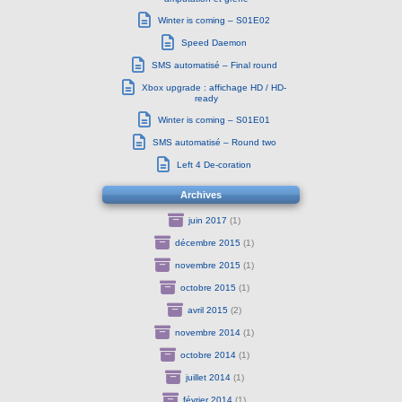
Winter is coming – S01E02
Speed Daemon
SMS automatisé – Final round
Xbox upgrade : affichage HD / HD-
ready
Winter is coming – S01E01
SMS automatisé – Round two
Left 4 De-coration
Archives
juin 2017
(1)
décembre 2015
(1)
novembre 2015
(1)
octobre 2015
(1)
avril 2015
(2)
novembre 2014
(1)
octobre 2014
(1)
juillet 2014
(1)
février 2014
(1)