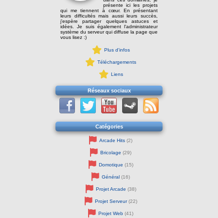
présente ici les projets
qui me tiennent à cœur. En présentant
leurs difficultés mais aussi leurs succès,
j'espère partager quelques astuces et
idées. Je suis également l'administrateur
système du serveur qui diffuse la page que
vous lisez :)
Plus d'infos
Téléchargements
Liens
Réseaux sociaux
Catégories
Arcade Hits
(2)
Bricolage
(29)
Domotique
(15)
Général
(16)
Projet Arcade
(38)
Projet Serveur
(22)
Projet Web
(41)