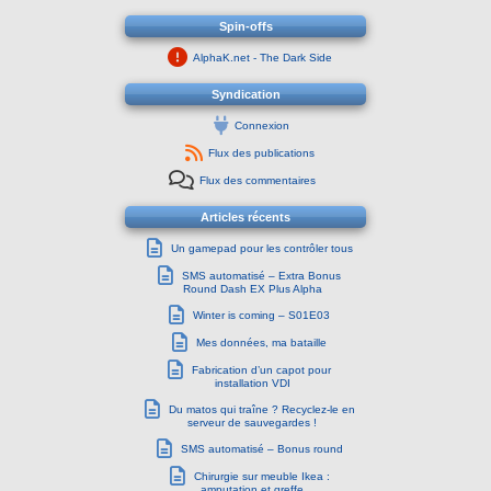
Spin-offs
AlphaK.net - The Dark Side
Syndication
Connexion
Flux des publications
Flux des commentaires
Articles récents
Un gamepad pour les contrôler tous
SMS automatisé – Extra Bonus
Round Dash EX Plus Alpha
Winter is coming – S01E03
Mes données, ma bataille
Fabrication d’un capot pour
installation VDI
Du matos qui traîne ? Recyclez-le en
serveur de sauvegardes !
SMS automatisé – Bonus round
Chirurgie sur meuble Ikea :
amputation et greffe