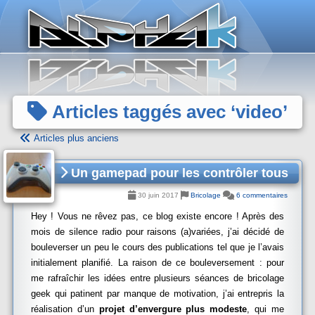
Panneau de gestion des cookies
Articles taggés avec ‘video’
Articles plus anciens
Un gamepad pour les contrôler tous
30 juin 2017
Bricolage
6 commentaires
Hey ! Vous ne rêvez pas, ce blog existe encore ! Après des
mois de silence radio pour raisons (a)variées, j’ai décidé de
bouleverser un peu le cours des publications tel que je l’avais
initialement planifié. La raison de ce bouleversement : pour
me rafraîchir les idées entre plusieurs séances de bricolage
geek qui patinent par manque de motivation, j’ai entrepris la
réalisation d’un
projet d’envergure plus modeste
, qui me