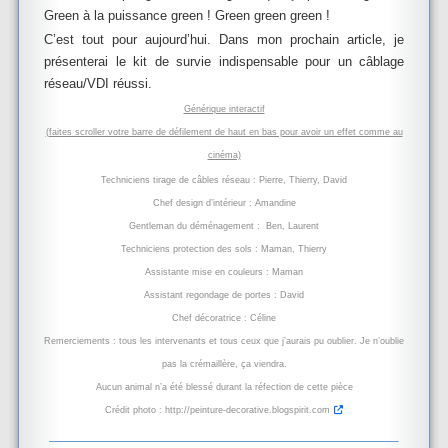
Green à la puissance green ! Green green green !
C’est tout pour aujourd’hui. Dans mon prochain article, je
présenterai le kit de survie indispensable pour un câblage
réseau/VDI réussi.
Générique interactif
(faites scroller votre barre de défilement de haut en bas pour avoir un effet comme au
cinéma)
Techniciens tirage de câbles réseau : Pierre, Thierry, David
Chef design d’intérieur : Amandine
Gentleman du déménagement : Ben, Laurent
Techniciens protection des sols : Maman, Thierry
Assistante mise en couleurs : Maman
Assistant regondage de portes : David
Chef décoratrice : Céline
Remerciements : tous les intervenants et tous ceux que j’aurais pu oublier. Je n’oublie
pas la crémaillère, ça viendra.
Aucun animal n’a été blessé durant la réfection de cette pièce
Crédit photo :
http://peinture-decorative.blogspirit.com