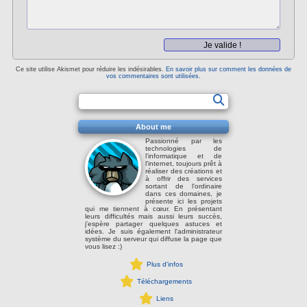
Ce site utilise Akismet pour réduire les indésirables.
En savoir plus sur comment les données de
vos commentaires sont utilisées
.
About me
Passionné par les
technologies de
l'informatique et de
l'internet, toujours prêt à
réaliser des créations et
à offrir des services
sortant de l'ordinaire
dans ces domaines, je
présente ici les projets
qui me tiennent à cœur. En présentant
leurs difficultés mais aussi leurs succès,
j'espère partager quelques astuces et
idées. Je suis également l'administrateur
système du serveur qui diffuse la page que
vous lisez :)
Plus d'infos
Téléchargements
Liens