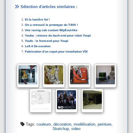
Sélection d'articles similaires :
Et la lumière fut !
On a retrouvé le prototype du T-800 !
Une racing cab custom WipEout-like
Youba : release du back-end pour robot Youpi
Youfo : le front-end pour Youpi
Left 4 De-coration
Fabrication d’un capot pour installation VDI
Tags:
couleurs
,
décoration
,
modélisation
,
peinture
,
Sketchup
,
video