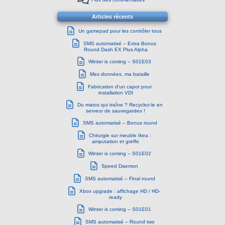
Articles récents
Un gamepad pour les contrôler tous
SMS automatisé – Extra Bonus
Round Dash EX Plus Alpha
Winter is coming – S01E03
Mes données, ma bataille
Fabrication d’un capot pour
installation VDI
Du matos qui traîne ? Recyclez-le en
serveur de sauvegardes !
SMS automatisé – Bonus round
Chirurgie sur meuble Ikea :
amputation et greffe
Winter is coming – S01E02
Speed Daemon
SMS automatisé – Final round
Xbox upgrade : affichage HD / HD-
ready
Winter is coming – S01E01
SMS automatisé – Round two