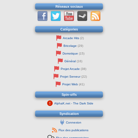
Réseaux sociaux
Catégories
Arcade Hits
(2)
Bricolage
(29)
Domotique
(15)
Général
(16)
Projet Arcade
(38)
Projet Serveur
(22)
Projet Web
(41)
Spin-offs
AlphaK.net - The Dark Side
Syndication
Connexion
Flux des publications
Flux des commentaires