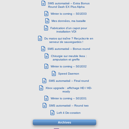
SMS automatisé – Extra Bonus
Round Dash EX Plus Alpha
Winter is coming – S01E03
Mes données, ma bataille
Fabrication d’un capot pour
installation VDI
Du matos qui traîne ? Recyclez-le en
serveur de sauvegardes !
SMS automatisé – Bonus round
Chirurgie sur meuble Ikea :
amputation et greffe
Winter is coming – S01E02
Speed Daemon
SMS automatisé – Final round
Xbox upgrade : affichage HD / HD-
ready
Winter is coming – S01E01
SMS automatisé – Round two
Left 4 De-coration
Archives