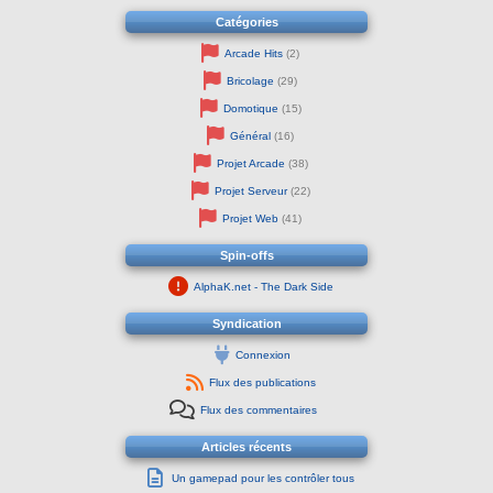
Catégories
Arcade Hits
(2)
Bricolage
(29)
Domotique
(15)
Général
(16)
Projet Arcade
(38)
Projet Serveur
(22)
Projet Web
(41)
Spin-offs
AlphaK.net - The Dark Side
Syndication
Connexion
Flux des publications
Flux des commentaires
Articles récents
Un gamepad pour les contrôler tous