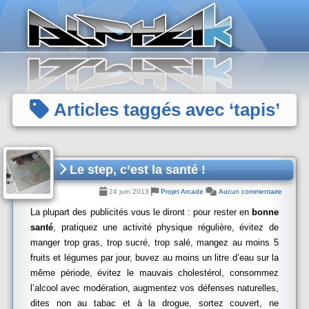
Panneau de gestion des cookies
Articles taggés avec ‘tapis’
Le step, c’est la santé !
24 juin 2013
Projet Arcade
Aucun commentaire
La plupart des publicités vous le diront : pour rester en
bonne
santé
, pratiquez une activité physique régulière, évitez de
manger trop gras, trop sucré, trop salé, mangez au moins 5
fruits et légumes par jour, buvez au moins un litre d’eau sur la
même période, évitez le mauvais cholestérol, consommez
l’alcool avec modération, augmentez vos défenses naturelles,
dites non au tabac et à la drogue, sortez couvert, ne