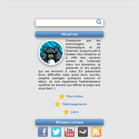
About me
Passionné par les
technologies de
l'informatique et de
l'internet, toujours prêt à
réaliser des créations et
à offrir des services
sortant de l'ordinaire
dans ces domaines, je
présente ici les projets
qui me tiennent à cœur. En présentant
leurs difficultés mais aussi leurs succès,
j'espère partager quelques astuces et
idées. Je suis également l'administrateur
système du serveur qui diffuse la page que
vous lisez :)
Plus d'infos
Téléchargements
Liens
Réseaux sociaux