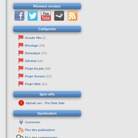
Réseaux sociaux
Catégories
Arcade Hits
(2)
Bricolage
(29)
Domotique
(15)
Général
(16)
Projet Arcade
(38)
Projet Serveur
(22)
Projet Web
(41)
Spin-offs
AlphaK.net - The Dark Side
Syndication
Connexion
Flux des publications
Flux des commentaires