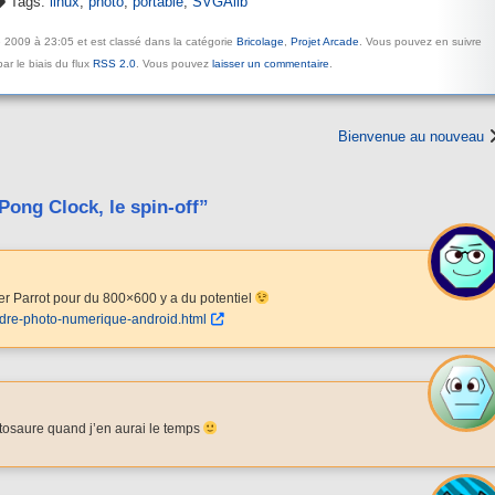
Tags:
linux
,
photo
,
portable
,
SVGAlib
e 2009 à 23:05 et est classé dans la catégorie
Bricolage
,
Projet Arcade
. Vous pouvez en suivre
ar le biais du flux
RSS 2.0
. Vous pouvez
laisser un commentaire
.
Bienvenue au nouveau
ong Clock, le spin-off”
rer Parrot pour du 800×600 y a du potentiel
dre-photo-numerique-android.html
rontosaure quand j’en aurai le temps