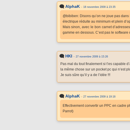
AlphaK
--
18 novembre 2009 à 23:35
@bibiben: Disons qu’on ne joue pas dans l
électrique réduite au minimum et plein d’o
Mais sinon, avec le bon carnet d’adresses 
gamme en dessous. C’est pas le software 
HKI
--
27 novembre 2009 à 15:26
Pas mal du tout finalement si t’es capable d’
la même chose sur un pocket pc qui n’est plu
Je suis sûre qu’il y a de l’idée !!!
AlphaK
--
27 novembre 2009 à 19:16
Effectivement convertir un PPC en cadre ph
Parrot)