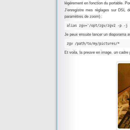
légèrement en fonction du portable. P
J’enregistre mes réglages sur DSL de
paramètres de zoom) :
alias zgv='/opt/zgv/zgv2 -p -j 
Je peux ensuite lancer un diaporama 
zgv /path/to/my/pictures/*
Et voila, la preuve en image, un cadre 