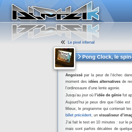
Panneau de gestion des cookies
Le pixel infernal
Pong Clock, le spin-
Angoissé
par la peur de l’échec dan
moment des
idées alternatives
de rec
l’ordinosaure d’une lente agonie.
Jusqu’au jour où
l’idée de génie
fut ap
Aujourd’hui je peux dire que l’idée est
Mieux, le programme qui contenait l
billet précédent
, un
visualiseur d’ima
J’ai fait le test en 10 minutes : sur le
mais sont parfois décalées de quelque