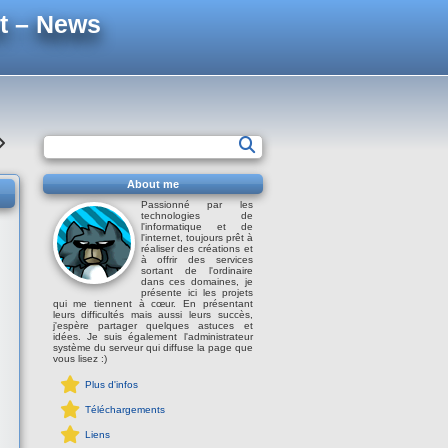
t – News
About me
Passionné par les
technologies de
l'informatique et de
l'internet, toujours prêt à
réaliser des créations et
à offrir des services
sortant de l'ordinaire
dans ces domaines, je
présente ici les projets
qui me tiennent à cœur. En présentant
leurs difficultés mais aussi leurs succès,
j'espère partager quelques astuces et
idées. Je suis également l'administrateur
système du serveur qui diffuse la page que
vous lisez :)
Plus d'infos
Téléchargements
Liens