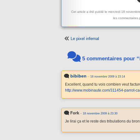
Cet article a été publié le mercredi 18 novembr
les commentaires p
Le pixel infernal
5 commentaires pour “P
bibiben
--
18 novembre 2009 à 23:14
Excellent, quand tu vois combien veut factu
http://www.mobinaute.com/311454-parrot-ca
Fork
--
18 novembre 2009 à 23:30
Je lirai ça et le reste des tribulations du b