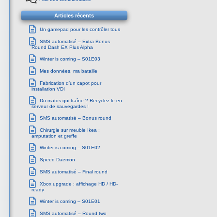
Articles récents
Un gamepad pour les contrôler tous
SMS automatisé – Extra Bonus
Round Dash EX Plus Alpha
Winter is coming – S01E03
Mes données, ma bataille
Fabrication d’un capot pour
installation VDI
Du matos qui traîne ? Recyclez-le en
serveur de sauvegardes !
SMS automatisé – Bonus round
Chirurgie sur meuble Ikea :
amputation et greffe
Winter is coming – S01E02
Speed Daemon
SMS automatisé – Final round
Xbox upgrade : affichage HD / HD-
ready
Winter is coming – S01E01
SMS automatisé – Round two