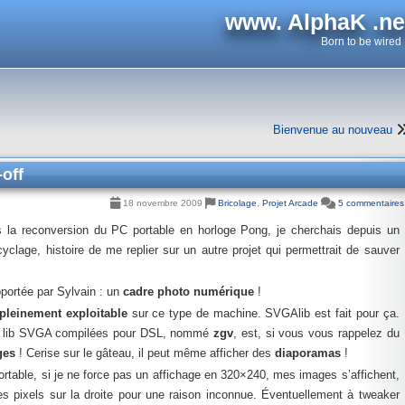
www. AlphaK .ne
Born to be wired
Bienvenue au nouveau
off
18 novembre 2009
Bricolage
,
Projet Arcade
5 commentaires
s la reconversion du PC portable en horloge Pong, je cherchais depuis un
yclage, histoire de me replier sur un autre projet qui permettrait de sauver
portée par Sylvain : un
cadre photo numérique
!
pleinement exploitable
sur ce type de machine. SVGAlib est fait pour ça.
es lib SVGA compilées pour DSL, nommé
zgv
, est, si vous vous rappelez du
ges
! Cerise sur le gâteau, il peut même afficher des
diaporamas
!
 portable, si je ne force pas un affichage en 320×240, mes images s’affichent,
s pixels sur la droite pour une raison inconnue. Éventuellement à tweaker