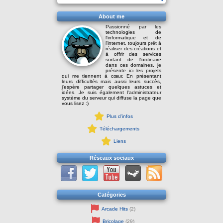
About me
Passionné par les
technologies de
l'informatique et de
l'internet, toujours prêt à
réaliser des créations et
à offrir des services
sortant de l'ordinaire
dans ces domaines, je
présente ici les projets
qui me tiennent à cœur. En présentant
leurs difficultés mais aussi leurs succès,
j'espère partager quelques astuces et
idées. Je suis également l'administrateur
système du serveur qui diffuse la page que
vous lisez :)
Plus d'infos
Téléchargements
Liens
Réseaux sociaux
Catégories
Arcade Hits
(2)
Bricolage
(29)