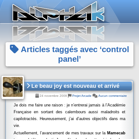
Panneau de gestion des cookies
Articles taggés avec ‘control
panel’
Le beau joy est nouveau et arrivé
24 novembre 2008
Projet Arcade
Aucun commentaire
Je dois me faire une raison : je n’entrerai jamais à l’Académie
Française en sortant des calembours aussi maladroits et
capilotractés. Heureusement, j’ai d’autres objectifs dans ma
vie.
Actuellement, l’avancement de mes travaux sur la
Mamecab