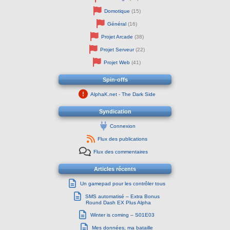
Domotique
(15)
Général
(16)
Projet Arcade
(38)
Projet Serveur
(22)
Projet Web
(41)
Spin-offs
AlphaK.net - The Dark Side
Syndication
Connexion
Flux des publications
Flux des commentaires
Articles récents
Un gamepad pour les contrôler tous
SMS automatisé – Extra Bonus
Round Dash EX Plus Alpha
Winter is coming – S01E03
Mes données, ma bataille