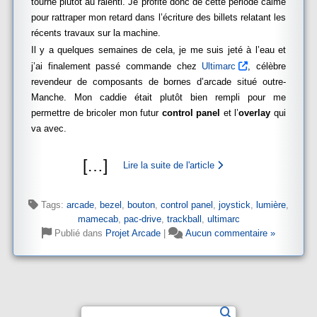
tourne plutôt au ralenti. Je profite donc de cette période calme
pour rattraper mon retard dans l’écriture des billets relatant les
récents travaux sur la machine.
Il y a quelques semaines de cela, je me suis jeté à l’eau et
j’ai finalement passé commande chez
Ultimarc
, célèbre
revendeur de composants de bornes d’arcade situé outre-
Manche. Mon caddie était plutôt bien rempli pour me
permettre de bricoler mon futur
control panel
et l’
overlay
qui
va avec.
[
…
]
Lire la suite de l'article
Tags:
arcade
,
bezel
,
bouton
,
control panel
,
joystick
,
lumière
,
mamecab
,
pac-drive
,
trackball
,
ultimarc
Publié dans
Projet Arcade
|
Aucun commentaire »