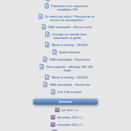
Fabrication d’un capot pour
installation VDI
Du matos qui traîne ? Recyclez-le en
serveur de sauvegardes !
SMS automatisé – Bonus round
Chirurgie sur meuble Ikea :
amputation et greffe
Winter is coming – S01E02
Speed Daemon
SMS automatisé – Final round
Xbox upgrade : affichage HD / HD-
ready
Winter is coming – S01E01
SMS automatisé – Round two
Left 4 De-coration
Archives
juin 2017
(1)
décembre 2015
(1)
novembre 2015
(1)