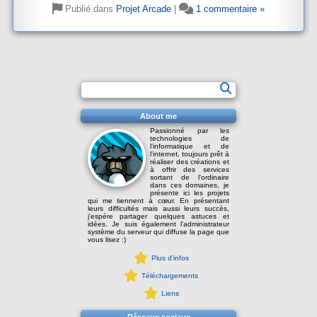
Publié dans
Projet Arcade
|
1 commentaire »
About me
Passionné par les
technologies de
l'informatique et de
l'internet, toujours prêt à
réaliser des créations et
à offrir des services
sortant de l'ordinaire
dans ces domaines, je
présente ici les projets
qui me tiennent à cœur. En présentant
leurs difficultés mais aussi leurs succès,
j'espère partager quelques astuces et
idées. Je suis également l'administrateur
système du serveur qui diffuse la page que
vous lisez :)
Plus d'infos
Téléchargements
Liens