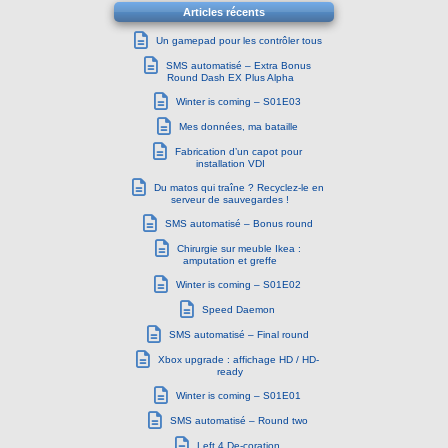
Articles récents
Un gamepad pour les contrôler tous
SMS automatisé – Extra Bonus
Round Dash EX Plus Alpha
Winter is coming – S01E03
Mes données, ma bataille
Fabrication d’un capot pour
installation VDI
Du matos qui traîne ? Recyclez-le en
serveur de sauvegardes !
SMS automatisé – Bonus round
Chirurgie sur meuble Ikea :
amputation et greffe
Winter is coming – S01E02
Speed Daemon
SMS automatisé – Final round
Xbox upgrade : affichage HD / HD-
ready
Winter is coming – S01E01
SMS automatisé – Round two
Left 4 De-coration