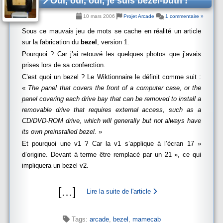
Oui, oui, oui, je suis bezel-buth !
10 mars 2006
Projet Arcade
1 commentaire »
Sous ce mauvais jeu de mots se cache en réalité un article
sur la fabrication du
bezel
, version 1.
Pourquoi ? Car j’ai retouvé les quelques photos que j’avais
prises lors de sa conferction.
C’est quoi un bezel ? Le Wiktionnaire le définit comme suit :
«
The panel that covers the front of a computer case, or the
panel covering each drive bay that can be removed to install a
removable drive that requires external access, such as a
CD/DVD-ROM drive, which will generally but not always have
its own preinstalled bezel.
»
Et pourquoi une v1 ? Car la v1 s’applique à l’écran 17 »
d’origine. Devant à terme être remplacé par un 21 », ce qui
impliquera un bezel v2.
[
…
]
Lire la suite de l'article
Tags:
arcade
,
bezel
,
mamecab