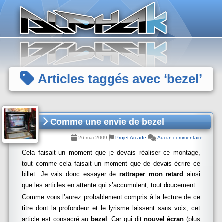
Panneau de gestion des cookies
Articles taggés avec ‘bezel’
Comme une envie de bezel
26 mai 2009
Projet Arcade
Aucun commentaire
Cela faisait un moment que je devais réaliser ce montage,
tout comme cela faisait un moment que de devais écrire ce
billet. Je vais donc essayer de
rattraper mon retard
ainsi
que les articles en attente qui s’accumulent, tout doucement.
Comme vous l’aurez probablement compris à la lecture de ce
titre dont la profondeur et le lyrisme laissent sans voix, cet
article est consacré au
bezel
. Car qui dit
nouvel écran
(plus