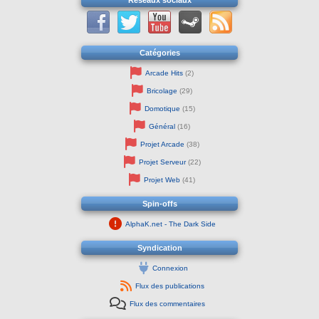
Réseaux sociaux
Catégories
Arcade Hits
(2)
Bricolage
(29)
Domotique
(15)
Général
(16)
Projet Arcade
(38)
Projet Serveur
(22)
Projet Web
(41)
Spin-offs
AlphaK.net - The Dark Side
Syndication
Connexion
Flux des publications
Flux des commentaires