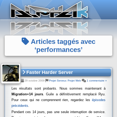
Panneau de gestion des cookies
Articles taggés avec
‘performances’
Faster Harder Server
29 octobre 2009
Projet Serveur
,
Projet Web
1 commentaire »
Les résultats sont probants. Nous sommes maintenant à
Migration+14 jours
. Guile a définitivement remplacé Ryu.
Pour ceux qui ne comprennent rien, regardez les
épisodes
précédents
.
Pendant ces 14 jours, pas une seule interruption de service.