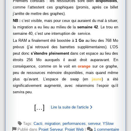
Premiers constats : les ressources sont bien
disponibles
,
comme l’attestent ces graphiques (promis, après ce billet
j’arrête de mettre des graphes).
NB :
c’est visible, mais pour ceux qui auraient du mal à situer,
la migration a eu lieu au milieu de la
semaine 42
. Le trou en
semaine 40, c’est une interruption de service.
La RAM a finalement été boostée à
1 Go
au lieu des 768 Mo
prévus (j’ai retrouvé des barrettes supplémentaires). L’OS
peut donc
s’étendre pleinement
dans cet espace au lieu des
étroits 256 Mo auxquels il avait droit auparavant. En
conséquence, comme on le voit en
orange
sur ce graphe,
peu de ressources mémoire disponibles, mais quand même
plus qu’avant. L’espace de swap (en
jaune
) a été
significativement augmenté, avec néanmoins l’espoir qu’il
servira peu.
[
…
]
Lire la suite de l'article
Tags:
Cacti
,
migration
,
performances
,
serveur
,
YSlow
Publié dans
Projet Serveur
,
Projet Web
|
1 commentaire