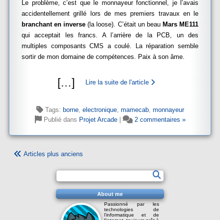
Le problème, c’est que le monnayeur fonctionnel, je l’avais
accidentellement grillé lors de mes premiers travaux en le
branchant en inverse
(la loose). C’était un beau
Mars ME111
qui acceptait les francs. A l’arrière de la PCB, un des
multiples composants CMS a coulé. La réparation semble
sortir de mon domaine de compétences. Paix à son âme.
[
…
]
Lire la suite de l'article
Tags:
borne
,
electronique
,
mamecab
,
monnayeur
Publié dans
Projet Arcade
|
2 commentaires »
Articles plus anciens
About me
Passionné par les
technologies de
l'informatique et de