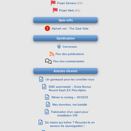
Projet Serveur
(22)
Projet Web
(41)
Spin-offs
AlphaK.net - The Dark Side
Syndication
Connexion
Flux des publications
Flux des commentaires
Articles récents
Un gamepad pour les contrôler tous
SMS automatisé – Extra Bonus
Round Dash EX Plus Alpha
Winter is coming – S01E03
Mes données, ma bataille
Fabrication d’un capot pour
installation VDI
Du matos qui traîne ? Recyclez-le en
serveur de sauvegardes !