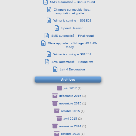
SMS automatisé – Bonus round
Chirurgie sur meuble Ikea :
amputation et greffe
Winter is coming – S01E02
Speed Daemon
SMS automatisé – Final round
Xbox upgrade : affichage HD / HD-
ready
Winter is coming – S01E01
SMS automatisé – Round two
Left 4 De-coration
Archives
juin 2017
(1)
décembre 2015
(1)
novembre 2015
(1)
octobre 2015
(1)
avril 2015
(2)
novembre 2014
(1)
octobre 2014
(1)