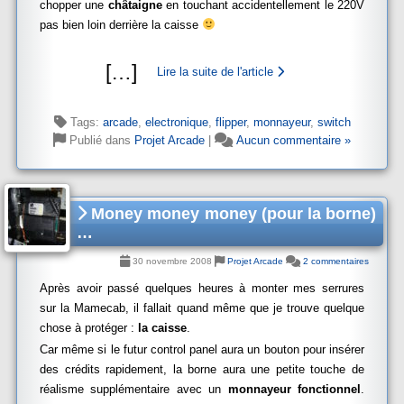
chopper une
châtaigne
en touchant accidentellement le 220V
pas bien loin derrière la caisse
[
…
]
Lire la suite de l'article
Tags:
arcade
,
electronique
,
flipper
,
monnayeur
,
switch
Publié dans
Projet Arcade
|
Aucun commentaire »
Money money money (pour la borne)
…
30 novembre 2008
Projet Arcade
2 commentaires
Après avoir passé quelques heures à monter mes serrures
sur la Mamecab, il fallait quand même que je trouve quelque
chose à protéger :
la caisse
.
Car même si le futur control panel aura un bouton pour insérer
des crédits rapidement, la borne aura une petite touche de
réalisme supplémentaire avec un
monnayeur fonctionnel
.