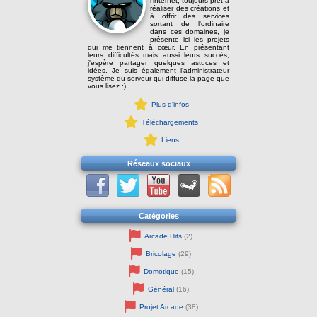
l'internet, toujours prêt à
réaliser des créations et
à offrir des services
sortant de l'ordinaire
dans ces domaines, je
présente ici les projets
qui me tiennent à cœur. En présentant
leurs difficultés mais aussi leurs succès,
j'espère partager quelques astuces et
idées. Je suis également l'administrateur
système du serveur qui diffuse la page que
vous lisez :)
Plus d'infos
Téléchargements
Liens
Réseaux sociaux
Catégories
Arcade Hits
(2)
Bricolage
(29)
Domotique
(15)
Général
(16)
Projet Arcade
(38)