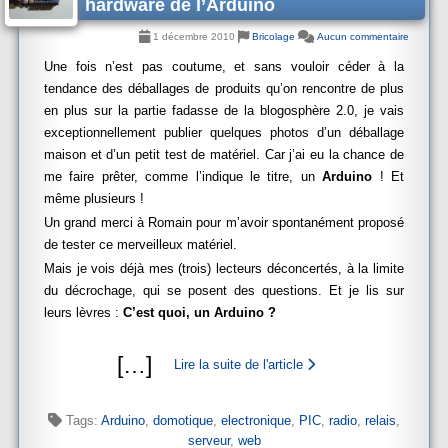
hardware de l’Arduino
1 décembre 2010
Bricolage
Aucun commentaire
Une fois n’est pas coutume, et sans vouloir céder à la
tendance des déballages de produits qu’on rencontre de plus
en plus sur la partie fadasse de la blogosphère 2.0, je vais
exceptionnellement publier quelques photos d’un déballage
maison et d’un petit test de matériel. Car j’ai eu la chance de
me faire prêter, comme l’indique le titre, un
Arduino
! Et
même plusieurs !
Un grand merci à Romain pour m’avoir spontanément proposé
de tester ce merveilleux matériel.
Mais je vois déjà mes (trois) lecteurs déconcertés, à la limite
du décrochage, qui se posent des questions. Et je lis sur
leurs lèvres :
C’est quoi, un Arduino ?
[
…
]
Lire la suite de l'article
Tags:
Arduino
,
domotique
,
electronique
,
PIC
,
radio
,
relais
,
serveur
,
web