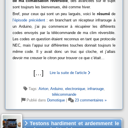
de ma climatisation réversible
, des avancées sur le sujet
sont toujours les bienvenues, été comme hiver.
Bref, pour ceux qui sont un peu largués, voici le
résumé
de
l’épisode précédent
: en branchant un récepteur infrarouge à
un Arduino, j’ai pu commencer à récupérer les différents
codes envoyés par la télécommande de ma clim réversible.
Les codes en question étaient reconnus en tant que protocole
NEC, mais l’appui sur différentes touches donnait toujours le
même code. Il y avait donc un truc qui cloche, et j’allais
devoir me creuser le citron pour trouver ce que c’était…
[
…
]
Lire la suite de l'article
Tags:
Airton
,
Arduino
,
electronique
,
infrarouge
,
télécommande
Publié dans
Domotique
|
23 commentaires »
Testons hardiment et ardemment le